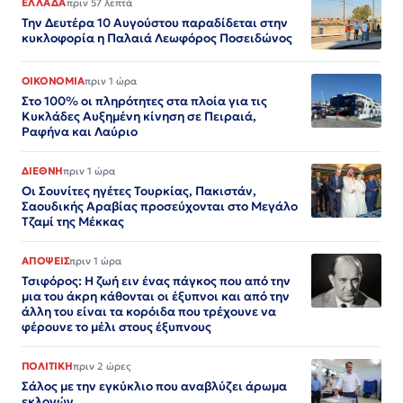
ΕΛΛΑΔΑ
πριν 57 λεπτά
Την Δευτέρα 10 Αυγούστου παραδίδεται στην
κυκλοφορία η Παλαιά Λεωφόρος Ποσειδώνος
ΟΙΚΟΝΟΜΙΑ
πριν 1 ώρα
Στο 100% οι πληρότητες στα πλοία για τις
Κυκλάδες Αυξημένη κίνηση σε Πειραιά,
Ραφήνα και Λαύριο
ΔΙΕΘΝΗ
πριν 1 ώρα
Οι Σουνίτες ηγέτες Τουρκίας, Πακιστάν,
Σαουδικής Αραβίας προσεύχονται στο Μεγάλο
Τζαμί της Μέκκας
ΑΠΟΨΕΙΣ
πριν 1 ώρα
Τσιφόρος: Η ζωή ειν ένας πάγκος που από την
μια του άκρη κάθονται οι έξυπνοι και από την
άλλη του είναι τα κορόιδα που τρέχουνε να
φέρουνε το μέλι στους έξυπνους
ΠΟΛΙΤΙΚΗ
πριν 2 ώρες
Σάλος με την εγκύκλιο που αναβλύζει άρωμα
εκλογών