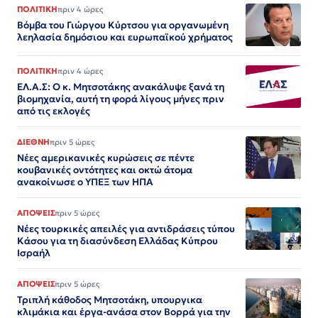
ΠΟΛΙΤΙΚΗ
πριν 4 ώρες
Βόμβα του Γιώργου Κύρτσου για οργανωμένη
λεηλασία δημόσιου και ευρωπαϊκού χρήματος
ΠΟΛΙΤΙΚΗ
πριν 4 ώρες
ΕΛ.Α.Σ: Ο κ. Μητσοτάκης ανακάλυψε ξανά τη
βιομηχανία, αυτή τη φορά λίγους μήνες πριν
από τις εκλογές
ΔΙΕΘΝΗ
πριν 5 ώρες
Νέες αμερικανικές κυρώσεις σε πέντε
κουβανικές οντότητες και οκτώ άτομα
ανακοίνωσε ο ΥΠΕΞ των ΗΠΑ
ΑΠΟΨΕΙΣ
πριν 5 ώρες
Νέες τουρκικές απειλές για αντιδράσεις τύπου
Κάσου για τη διασύνδεση Ελλάδας Κύπρου
Ισραήλ
ΑΠΟΨΕΙΣ
πριν 5 ώρες
Τριπλή κάθοδος Μητσοτάκη, υπουργικα
κλιμάκια και έργα-ανάσα στον Βορρά για την