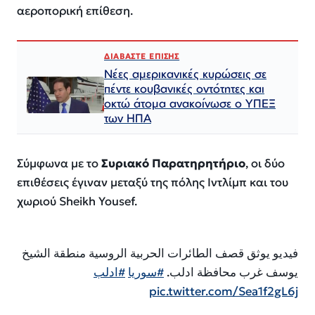
αεροπορική επίθεση.
ΔΙΑΒΑΣΤΕ ΕΠΙΣΗΣ
Νέες αμερικανικές κυρώσεις σε
πέντε κουβανικές οντότητες και
οκτώ άτομα ανακοίνωσε ο ΥΠΕΞ
των ΗΠΑ
Σύμφωνα
με το
Συριακό Παρατηρητήριο
, οι δύο
επιθέσεις έγιναν μεταξύ της πόλης Ιντλίμπ και του
χωριού Sheikh Yousef.
فيديو يوثق قصف الطائرات الحربية الروسية منطقة الشيخ
يوسف غرب محافظة ادلب.
#سوريا
#ادلب
pic.twitter.com/Sea1f2gL6j