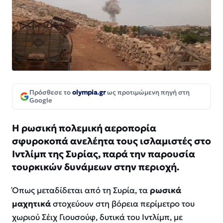
Πρόσθεσε το
olympia.gr
ως προτιμώμενη πηγή στη
Google
Η ρωσική πολεμική αεροπορία
σφυροκοπά ανελέητα τους ισλαμιστές στο
Ιντλίμπ της Συρίας, παρά την παρουσία
τουρκικών δυνάμεων στην περιοχή.
Όπως μεταδίδεται από τη Συρία, τα
ρωσικά
μαχητικά
στοχεύουν στη βόρεια περίμετρο του
χωριού Σέιχ Γιουσούφ, δυτικά του Ιντλίμπ, με