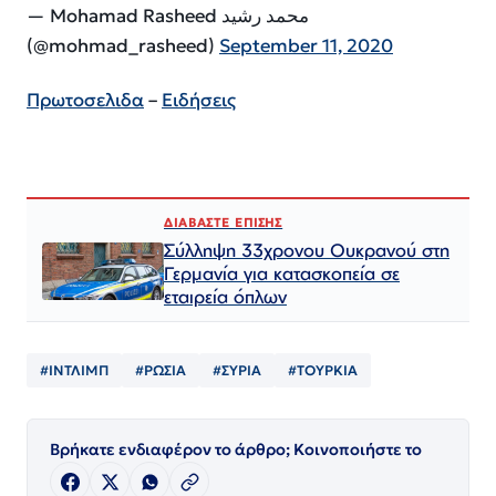
— Mohamad Rasheed محمد رشيد
(@mohmad_rasheed)
September 11, 2020
Πρωτοσελιδα
–
Ειδήσεις
ΔΙΑΒΑΣΤΕ ΕΠΙΣΗΣ
Σύλληψη 33χρονου Ουκρανού στη
Γερμανία για κατασκοπεία σε
εταιρεία όπλων
#ΙΝΤΛΙΜΠ
#ΡΩΣΙΑ
#ΣΥΡΙΑ
#ΤΟΥΡΚΙΑ
Βρήκατε ενδιαφέρον το άρθρο; Κοινοποιήστε το