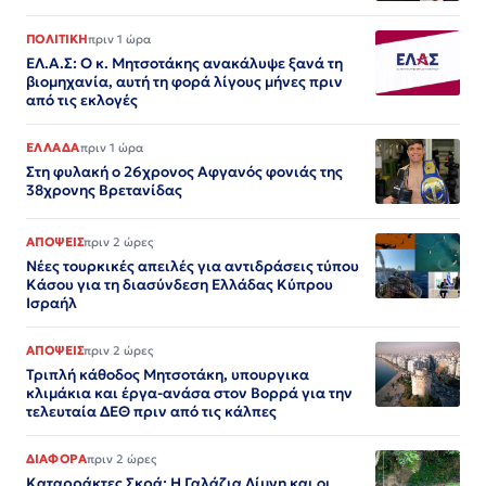
ΠΟΛΙΤΙΚΗ
πριν 1 ώρα
ΕΛ.Α.Σ: Ο κ. Μητσοτάκης ανακάλυψε ξανά τη
βιομηχανία, αυτή τη φορά λίγους μήνες πριν
από τις εκλογές
ΕΛΛΑΔΑ
πριν 1 ώρα
Στη φυλακή ο 26χρονος Αφγανός φονιάς της
38χρονης Βρετανίδας
ΑΠΟΨΕΙΣ
πριν 2 ώρες
Νέες τουρκικές απειλές για αντιδράσεις τύπου
Κάσου για τη διασύνδεση Ελλάδας Κύπρου
Ισραήλ
ΑΠΟΨΕΙΣ
πριν 2 ώρες
Τριπλή κάθοδος Μητσοτάκη, υπουργικα
κλιμάκια και έργα-ανάσα στον Βορρά για την
τελευταία ΔΕΘ πριν από τις κάλπες
ΔΙΑΦΟΡΑ
πριν 2 ώρες
Καταρράκτες Σκρά: Η Γαλάζια Λίμνη και οι