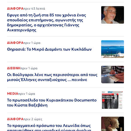
ΔΙΑΦΟΡΑ
πριν 43 λεπτά
Εφυγε από τη ζωή στα 85 του χρόνια ένας
σπουδαίος επιστήμονας, αγωνιστής της
δημοκρατίας, ο αρχιτέκτονας Γιάννης
Αικατερινάρης
ΔΙΑΦΟΡΑ
πριν 1 ώρα
Θηρασιά: Το Μικρό Διαμάντι των Κυκλάδων
ΔΙΕΘΝΗ
πριν 1 ώρα
Οι Βούλγαροι λένε πως περισσότεροι από τους
μισούς Έλληνες συνταξιούχους …πεινάνε
MEDIA
πριν 1 ώρα
Το πρωτοσέλιδο του Κυριακάτικου Documento
του Κώστα Βαξεβάνη
ΔΙΑΦΟΡΑ
πριν 2 ώρες
Το πραγματικό πρόσωπο του Λεωνίδα όπως
αποτυπώθηκε στο μοναδικό εύρημα άγαλμα