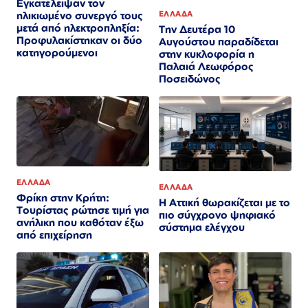
Εγκατέλειψαν τον
ηλικιωμένο συνεργό τους
ΕΛΛΑΔΑ
μετά από ηλεκτροπληξία:
Την Δευτέρα 10
Προφυλακίστηκαν οι δύο
Αυγούστου παραδίδεται
κατηγορούμενοι
στην κυκλοφορία η
Παλαιά Λεωφόρος
Ποσειδώνος
ΕΛΛΑΔΑ
ΕΛΛΑΔΑ
Φρίκη στην Κρήτη:
Η Αττική θωρακίζεται με το
Τουρίστας ρώτησε τιμή για
πιο σύγχρονο ψηφιακό
ανήλικη που καθόταν έξω
σύστημα ελέγχου
από επιχείρηση