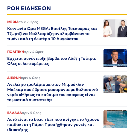
ΡΟΗ ΕΙΔΗΣΕΩΝ
MEDIA
πριν 2 ώρες
Κοινωνία Ώρα MEGA: Βασίλης Τσεκούρας και
Τζωρτζίνα Μαλλιαρόζη αναλαμβάνουν το
τιμόνι από τη Δευτέρα 10 Αυγούστου
ΠΟΛΙΤΙΚΗ
πριν 4 ώρες
Έρχεται συνέντευξη βόμβα του Αλέξη Τσίπρα:
Ολες οι λεπτομέρειες
ΔΙΕΘΝΗ
πριν 4 ώρες
Ανελέητο τρολάρισμα στον Μπρούκλιν
Μπέκαμ που έβρασε μακαρόνια με θαλασσινό
νερό: «Μήπως τα καύσιμα του σκάφους είναι
το μυστικό συστατικό;»
ΕΛΛΑΔΑ
πριν 5 ώρες
Αυτό είναι το beach bar που πνίγηκε το 4χρονο
παιδάκι στη Πάρο: Προσήχθησαν γονείς και
ιδιοκτήτης