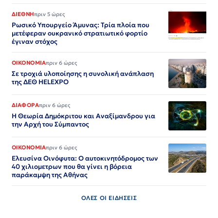
ΔΙΕΘΝΗ
πριν 5 ώρες
Ρωσικό Υπουργείο Άμυνας: Τρία πλοία που
μετέφεραν ουκρανικό στρατιωτικό φορτίο
έγιναν στόχος
ΟΙΚΟΝΟΜΙΑ
πριν 6 ώρες
Σε τροχιά υλοποίησης η συνολική ανάπλαση
της ΔΕΘ HELEXPO
ΔΙΑΦΟΡΑ
πριν 6 ώρες
Η Θεωρία Δημόκριτου και Αναξίμανδρου για
την Αρχή του Σύμπαντος
ΟΙΚΟΝΟΜΙΑ
πριν 6 ώρες
Ελευσίνα Οινόφυτα: Ο αυτοκινητόδρομος των
40 χιλιομετρων που θα γίνει η βόρεια
παράκαμψη της Αθήνας
ΟΛΕΣ ΟΙ ΕΙΔΗΣΕΙΣ