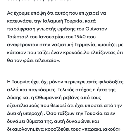
Ας έχουμε υπόψη ότι αυτός που επιχειρεί να
κατευνάσει την Ισλαμική Τουρκία, κατά
παράφραση γνωστής φράσης του Ουίνστον
Τσώρτσιλ του Ιανουαρίου του 1940 που
αναφέρονταν στην ναζιστική Γερμανία, «μοιάζει με
κάποιον που ταΐζει έναν κροκόδειλο ελπίζοντας ότι
θα τον φάει τελευταίο».
Η Τουρκία έχει όχι μόνον περιφερειακές φιλοδοξίες
αλλά και παγκόσμιες. Τελικός στόχος η ήττα της
Δύσης και η Οθωμανική ρεβάνς από τους
εξευτελισμούς που θεωρεί ότι έχει υποστεί από την
Δυτική υπεροχή . Όσο ταΐζουν την Τουρκία τα εν
δυνάμει θύματα της, αυτή δυναμώνει και
δικαιολογημένα κοροϊδεύει τους «παρακμιακούς»