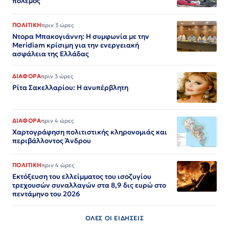
πόλεμος
ΠΟΛΙΤΙΚΗ
πριν 3 ώρες
Ντορα Μπακογιάννη: Η συμφωνία με την
Meridiam κρίσιμη για την ενεργειακή
ασφάλεια της Ελλάδας
ΔΙΑΦΟΡΑ
πριν 3 ώρες
Ρίτα Σακελλαρίου: Η ανυπέρβλητη
ΔΙΑΦΟΡΑ
πριν 4 ώρες
Χαρτογράφηση πολιτιστικής κληρονομιάς και
περιβάλλοντος Άνδρου
ΠΟΛΙΤΙΚΗ
πριν 4 ώρες
Εκτόξευση του ελλείμματος του ισοζυγίου
τρεχουσών συναλλαγών στα 8,9 δις ευρώ στο
πεντάμηνο του 2026
ΟΛΕΣ ΟΙ ΕΙΔΗΣΕΙΣ