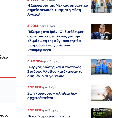
Η Συμφωνία της Μέκκας σημαντικό
σημείο γεωπολιτικής στη Μέση
Ανατολή
ΔΙΕΘΝΗ
πριν 1 ώρα
Πόλεμος στο Ιράν: Οι διαθέσιμες
στρατιωτικές επιλογές για την
κλιμάκωση της σύγκρουσης θα
μπορούσαν να γυρίσουν
μπούμερανγκ
ίσιο
ΔΙΑΦΟΡΑ
πριν 2 ώρες
Γιώργος Χιώτης και Απόστολος
Σταύρος Αλεξίου κατέκτησαν το
ασημένιο στη δίκωπο
ΑΠΟΨΕΙΣ
πριν 2 ώρες
Ζωή Ρουσσου: Η αλήθεια δεν
αρχειοθετείται!
ΑΠΟΨΕΙΣ
πριν 3 ώρες
νοϊού…
Νίκος Χαρδαλιάς: Καμία