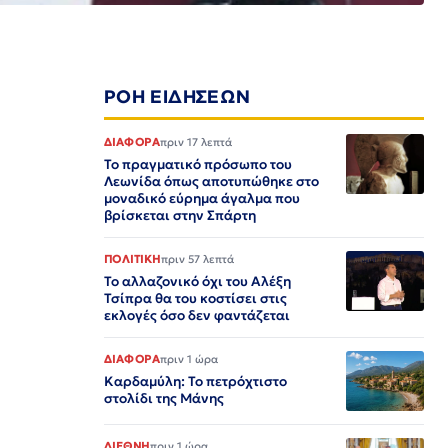
ΡΟΗ ΕΙΔΗΣΕΩΝ
ΔΙΑΦΟΡΑ
πριν 17 λεπτά
Το πραγματικό πρόσωπο του
Λεωνίδα όπως αποτυπώθηκε στο
μοναδικό εύρημα άγαλμα που
βρίσκεται στην Σπάρτη
ΠΟΛΙΤΙΚΗ
πριν 57 λεπτά
Το αλλαζονικό όχι του Αλέξη
Τσίπρα θα του κοστίσει στις
εκλογές όσο δεν φαντάζεται
ΔΙΑΦΟΡΑ
πριν 1 ώρα
Καρδαμύλη: Το πετρόχτιστο
στολίδι της Μάνης
ΔΙΕΘΝΗ
πριν 1 ώρα