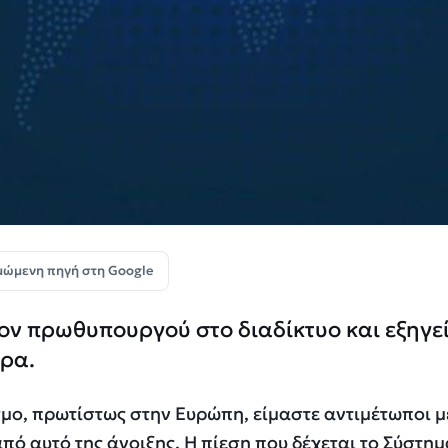
μώμενη πηγή στη Google
ον πρωθυπουργού στο διαδίκτυο και εξηγεί
τρα.
μο, πρωτίστως στην Ευρώπη, είμαστε αντιμέτωποι μ
από αυτό της άνοιξης. Η πίεση που δέχεται το Σύστη