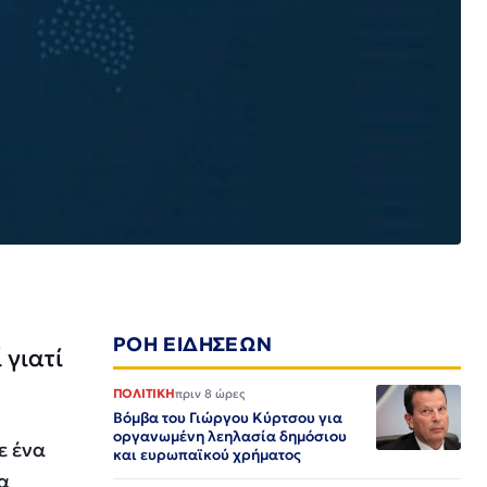
ΡΟΗ ΕΙΔΗΣΕΩΝ
 γιατί
ΠΟΛΙΤΙΚΗ
πριν 8 ώρες
Βόμβα του Γιώργου Κύρτσου για
οργανωμένη λεηλασία δημόσιου
ε ένα
και ευρωπαϊκού χρήματος
μα