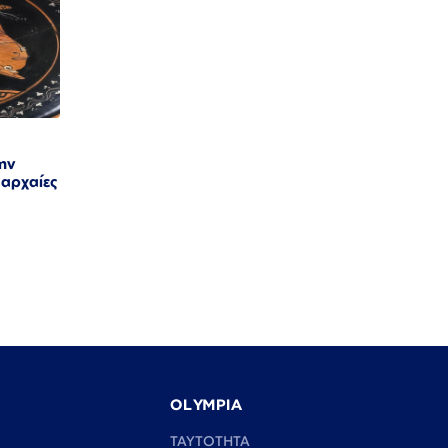
ην
 αρχαίες
OLYMPIA
TAYTOTHTA