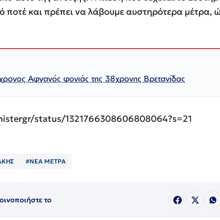
πό ποτέ και πρέπει να λάβουμε αυστηρότερα μέτρα, 
χρονος Αφγανός φονιάς της 38χρονης Βρετανίδας
inistergr/status/1321766308606808064?s=21
ΑΚΗΣ
#ΝΕΑ ΜΕΤΡΑ
οινοποιήστε το