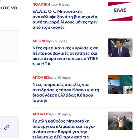
ΠΟΛΙΤΙΚΗ
πριν 9 ώρες
ώστε να
ΕΛ.Α.Σ: Ο κ. Μητσοτάκης
ανακάλυψε ξανά τη βιομηχανία,
αυτή τη φορά λίγους μήνες πριν
από τις εκλογές
ΔΙΕΘΝΗ
πριν 9 ώρες
Νέες αμερικανικές κυρώσεις σε
πέντε κουβανικές οντότητες και
οκτώ άτομα ανακοίνωσε ο ΥΠΕΞ
των ΗΠΑ
ΑΠΟΨΕΙΣ
πριν 10 ώρες
Νέες τουρκικές απειλές για
αντιδράσεις τύπου Κάσου για τη
διασύνδεση Ελλάδας Κύπρου
Ισραήλ
ΑΠΟΨΕΙΣ
πριν 10 ώρες
Τριπλή κάθοδος Μητσοτάκη,
υπουργικα κλιμάκια και έργα-
ανάσα στον Βορρά για την
τελευταία ΔΕΘ πριν από τις