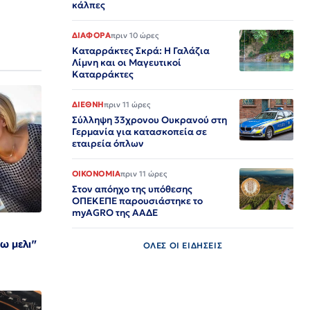
κάλπες
ΔΙΑΦΟΡΑ
πριν 10 ώρες
Καταρράκτες Σκρά: Η Γαλάζια
Λίμνη και οι Μαγευτικοί
Καταρράκτες
ΔΙΕΘΝΗ
πριν 11 ώρες
Σύλληψη 33χρονου Ουκρανού στη
Γερμανία για κατασκοπεία σε
εταιρεία όπλων
ΟΙΚΟΝΟΜΙΑ
πριν 11 ώρες
Στον απόηχο της υπόθεσης
ΟΠΕΚΕΠΕ παρουσιάστηκε το
myAGRO της ΑΑΔΕ
ω μελι"
ΟΛΕΣ ΟΙ ΕΙΔΗΣΕΙΣ