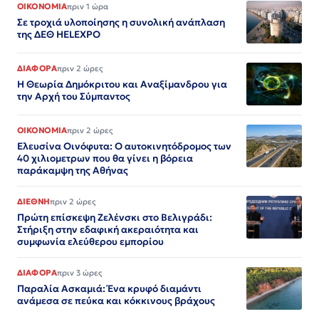
ΟΙΚΟΝΟΜΙΑ
πριν 1 ώρα
Σε τροχιά υλοποίησης η συνολική ανάπλαση
της ΔΕΘ HELEXPO
ΔΙΑΦΟΡΑ
πριν 2 ώρες
Η Θεωρία Δημόκριτου και Αναξίμανδρου για
την Αρχή του Σύμπαντος
ΟΙΚΟΝΟΜΙΑ
πριν 2 ώρες
Ελευσίνα Οινόφυτα: Ο αυτοκινητόδρομος των
40 χιλιομετρων που θα γίνει η βόρεια
παράκαμψη της Αθήνας
ΔΙΕΘΝΗ
πριν 2 ώρες
Πρώτη επίσκεψη Ζελένσκι στο Βελιγράδι:
Στήριξη στην εδαφική ακεραιότητα και
συμφωνία ελεύθερου εμπορίου
ΔΙΑΦΟΡΑ
πριν 3 ώρες
Παραλία Ασκαμιά: Ένα κρυφό διαμάντι
ανάμεσα σε πεύκα και κόκκινους βράχους