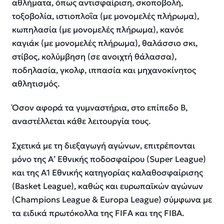
αθλήματα, όπως αντισφαίριση, σκοποβολή,
τοξοβολία, ιστιοπλοΐα (με μονομελές πλήρωμα),
κωπηλασία (με μονομελές πλήρωμα), κανόε
καγιάκ (με μονομελές πλήρωμα), θαλάσσιο σκι,
στίβος, κολύμβηση (σε ανοιχτή θάλασσα),
ποδηλασία, γκολφ, ιππασία και μηχανοκίνητος
αθλητισμός.
Όσον αφορά τα γυμναστήρια, στο επίπεδο Β,
αναστέλλεται κάθε λειτουργία τους.
Σχετικά με τη διεξαγωγή αγώνων, επιτρέπονται
μόνο της Α’ Εθνικής ποδοσφαίρου (Super League)
και της Α1 Εθνικής κατηγορίας καλαθοσφαίρισης
(Basket League), καθώς και ευρωπαϊκών αγώνων
(Champions League & Europa League) σύμφωνα με
τα ειδικά πρωτόκολλα της FIFA και της FIBA.