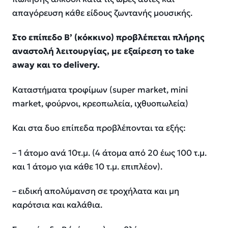
απαγόρευση κάθε είδους ζωντανής μουσικής.
Στο επίπεδο Β’ (κόκκινο) προβλέπεται πλήρης
αναστολή λειτουργίας, με εξαίρεση το take
away και το delivery.
Καταστήματα τροφίμων (super market, mini
market, φούρνοι, κρεοπωλεία, ιχθυοπωλεία)
Και στα δυο επίπεδα προβλέπονται τα εξής:
– 1 άτομο ανά 10τ.μ. (4 άτομα από 20 έως 100 τ.μ.
και 1 άτομο για κάθε 10 τ.μ. επιπλέον).
– ειδική απολύμανση σε τροχήλατα και μη
καρότσια και καλάθια.