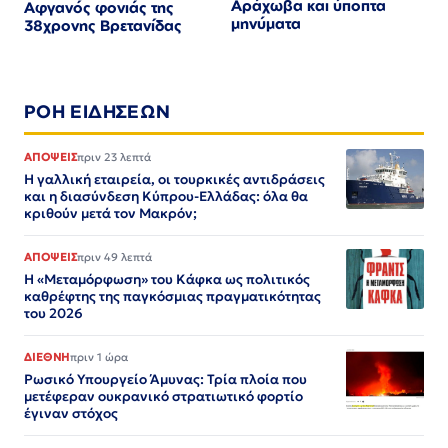
Αράχωβα και ύποπτα
Αφγανός φονιάς της
μηνύματα
38χρονης Βρετανίδας
ΡΟΗ ΕΙΔΗΣΕΩΝ
ΑΠΟΨΕΙΣ
πριν 23 λεπτά
Η γαλλική εταιρεία, οι τουρκικές αντιδράσεις
και η διασύνδεση Κύπρου-Ελλάδας: όλα θα
κριθούν μετά τον Μακρόν;
ΑΠΟΨΕΙΣ
πριν 49 λεπτά
Η «Μεταμόρφωση» του Κάφκα ως πολιτικός
καθρέφτης της παγκόσμιας πραγματικότητας
του 2026
ΔΙΕΘΝΗ
πριν 1 ώρα
Ρωσικό Υπουργείο Άμυνας: Τρία πλοία που
μετέφεραν ουκρανικό στρατιωτικό φορτίο
έγιναν στόχος