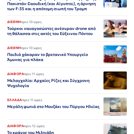
Πακιστάν-Σαουδική (και Αίγυπτο;), η άρνηση
των F-35 και η απότομη σιωπή του Τραμπ
ΔΙΕΘΝΗ
πριν 10 ώρες
Τούρκοι ναυαγοσώστες ανέσυραν drone από
τη θάλασσα στις ακτές του Εύξεινου Πόντου
ΔΙΕΘΝΗ
πριν 10 ώρες
Παιδιά χάκαραν το βρετανικό Υπουργείο
Άμυνας για πλάκα
ΔΙΑΦΟΡΑ
πριν 11 ώρες
Μελαγχολία: Αρχαίες Ρίζες και Σύγχρονη
Ψυχολογία
ΕΛΛΑΔΑ
πριν 11 ώρες
Μεγάλη φωτιά στο Μουζάκι του Πύργου Ηλείας
ΔΙΑΦΟΡΑ
πριν 12 ώρες
Το κράνος του Μιλτιάδη