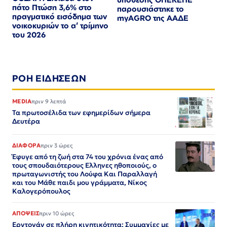
πάτο Πτώση 3,6% στο
παρουσιάστηκε το
πραγματικό εισόδημα των
myAGRO της ΑΑΔΕ
νοικοκυριών το α’ τρίμηνο
του 2026
ΡΟΗ ΕΙΔΗΣΕΩΝ
MEDIA
πριν 9 λεπτά
Τα πρωτοσέλιδα των εφημερίδων σήμερα
Δευτέρα
ΔΙΑΦΟΡΑ
πριν 3 ώρες
Έφυγε από τη ζωή στα 74 του χρόνια ένας από
τους σπουδαιότερους Ελληνες ηθοποιούς, ο
πρωταγωνιστής του Λούφα Και Παραλλαγή
και του Μάθε παιδι μου γράμματα, Νίκος
Καλογερόπουλος
ΑΠΟΨΕΙΣ
πριν 10 ώρες
Ερντογάν σε πλήρη κινητικότητα: Συμμαχίες με