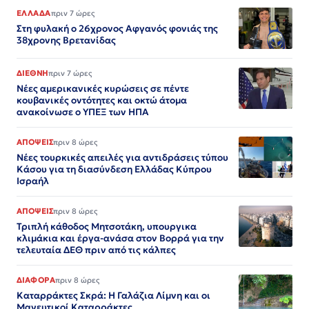
ΕΛΛΑΔΑ
πριν 7 ώρες
Στη φυλακή ο 26χρονος Αφγανός φονιάς της
38χρονης Βρετανίδας
ΔΙΕΘΝΗ
πριν 7 ώρες
Νέες αμερικανικές κυρώσεις σε πέντε
κουβανικές οντότητες και οκτώ άτομα
ανακοίνωσε ο ΥΠΕΞ των ΗΠΑ
ΑΠΟΨΕΙΣ
πριν 8 ώρες
Νέες τουρκικές απειλές για αντιδράσεις τύπου
Κάσου για τη διασύνδεση Ελλάδας Κύπρου
Ισραήλ
ΑΠΟΨΕΙΣ
πριν 8 ώρες
Τριπλή κάθοδος Μητσοτάκη, υπουργικα
κλιμάκια και έργα-ανάσα στον Βορρά για την
τελευταία ΔΕΘ πριν από τις κάλπες
ΔΙΑΦΟΡΑ
πριν 8 ώρες
Καταρράκτες Σκρά: Η Γαλάζια Λίμνη και οι
Μαγευτικοί Καταρράκτες