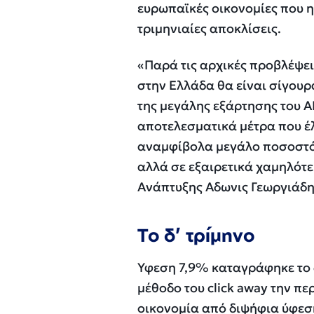
ευρωπαϊκές οικονομίες που η 
τριμηνιαίες αποκλίσεις.
«Παρά τις αρχικές προβλέψει
στην Ελλάδα θα είναι σίγουρ
της μεγάλης εξάρτησης του Α
αποτελεσματικά μέτρα που έλ
αναμφίβολα μεγάλο ποσοστό 
αλλά σε εξαιρετικά χαμηλότε
Ανάπτυξης Αδωνις Γεωργιάδη
Το δ’ τρίμηνο
Υφεση 7,9% καταγράφηκε το δ
μέθοδο του click away την π
οικονομία από διψήφια ύφεσ