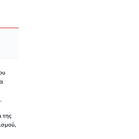
ου
να
α
.
ι της
ισμού,