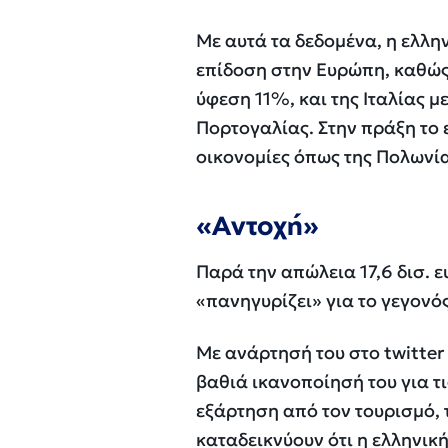
Με αυτά τα δεδομένα, η ελλη
επίδοση στην Ευρώπη, καθώς 
ύφεση 11%, και της Ιταλίας μ
Πορτογαλίας. Στην πράξη το 
οικονομίες όπως της Πολωνία
«Αντοχή»
Παρά την απώλεια 17,6 δισ. 
«πανηγυρίζει» για το γεγονός
Με ανάρτησή του στο twitte
βαθιά ικανοποίησή του για τ
εξάρτηση από τον τουρισμό, 
καταδεικνύουν ότι η ελληνικ