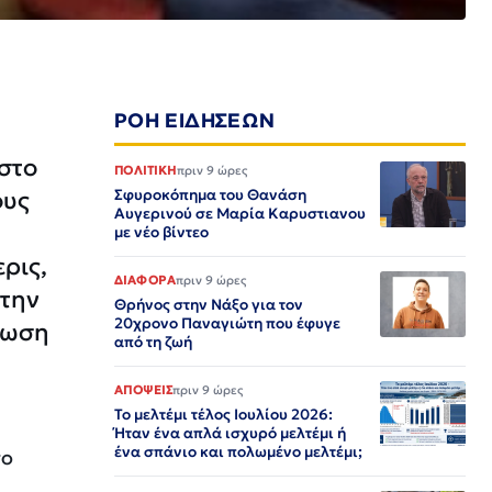
ΡΟΗ ΕΙΔΗΣΕΩΝ
στο
ΠΟΛΙΤΙΚΗ
πριν 9 ώρες
ους
Σφυροκόπημα του Θανάση
Αυγερινού σε Μαρία Καρυστιανου
με νέο βίντεο
ρις,
ΔΙΑΦΟΡΑ
πριν 9 ώρες
 την
Θρήνος στην Νάξο για τον
20χρονο Παναγιώτη που έφυγε
θωση
από τη ζωή
ΑΠΟΨΕΙΣ
πριν 9 ώρες
Το μελτέμι τέλος Ιουλίου 2026:
Ήταν ένα απλά ισχυρό μελτέμι ή
ένα σπάνιο και πολωμένο μελτέμι;
το