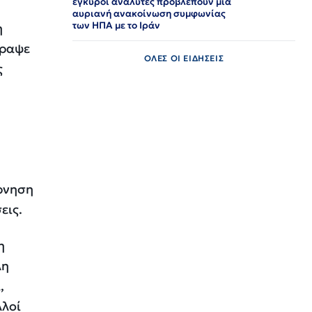
έγκυροι αναλυτές προβλέπουν μια
αυριανή ανακοίνωση συμφωνίας
των ΗΠΑ με το Ιράν
η
γραψε
ΟΛΕΣ ΟΙ ΕΙΔΗΣΕΙΣ
ς
έρνηση
εις.
η
λη
,
λλοί