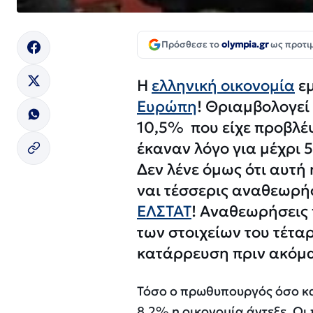
Πρόσθεσε το
olympia.gr
ως προτι
Η
ελληνική οικονομία
εμ
Ευρώπη
! Θριαμβολογεί
10,5% που είχε προβλέψ
έκαναν λόγο για μέχρι
Δεν λένε όμως ότι αυτή 
ναι τέσσερις αναθεωρή
ΕΛΣΤΑΤ
! Αναθεωρήσεις
των στοιχείων του τέταρ
κατάρρευση πριν ακόμα
Τόσο ο πρωθυπουργός όσο κα
8,2% η οικονομία άντεξε. Οι 