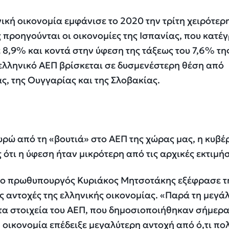
νική οικονομία εμφάνισε το 2020 την τρίτη χειρότερ
προηγούνται οι οικονομίες της Ισπανίας, που κατέ
ε 8,9% και κοντά στην ύφεση της τάξεως του 7,6% τη
ελληνικό ΑΕΠ βρίσκεται σε δυσμενέστερη θέση από
ς, της Ουγγαρίας και της Σλοβακίας.
ευρώ από τη «βουτιά» στο ΑΕΠ της χώρας μας, η κυβ
 ότι η ύφεση ήταν μικρότερη από τις αρχικές εκτιμήσ
r ο πρωθυπουργός Κυριάκος Μητσοτάκης εξέφρασε τ
ις αντοχές της ελληνικής οικονομίας. «Παρά τη μεγά
τα στοιχεία του ΑΕΠ, που δημοσιοποιήθηκαν σήμερα
ή οικονομία επέδειξε μεγαλύτερη αντοχή από ό,τι πο