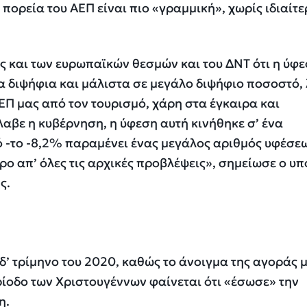
πορεία του ΑΕΠ είναι πιο «γραμμική», χωρίς ιδιαίτε
ς και των ευρωπαϊκών θεσμών και του ΔΝΤ ότι η ύφ
α διψήφια και μάλιστα σε μεγάλο διψήφιο ποσοστό,
ΕΠ μας από τον τουρισμό, χάρη στα έγκαιρα και
αβε η κυβέρνηση, η ύφεση αυτή κινήθηκε σ’ ένα
-το -8,2% παραμένει ένας μεγάλος αριθμός υφέσεω
ρο απ’ όλες τις αρχικές προβλέψεις», σημείωσε ο υ
ς.
’ τρίμηνο του 2020, καθώς το άνοιγμα της αγοράς μ
ερίοδο των Χριστουγέννων φαίνεται ότι «έσωσε» την
η.