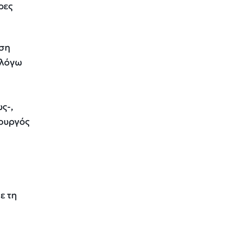
ρες
εση
 λόγω
ς-,
πουργός
ε τη