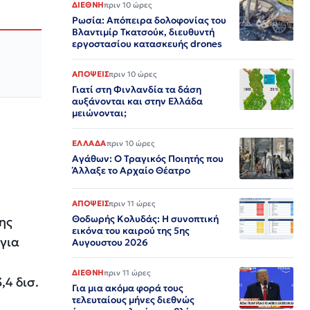
ΔΙΕΘΝΗ
πριν 10 ώρες
Ρωσία: Απόπειρα δολοφονίας του
Βλαντιμίρ Τκατσούκ, διευθυντή
εργοστασίου κατασκευής drones
ΑΠΟΨΕΙΣ
πριν 10 ώρες
Γιατί στη Φινλανδία τα δάση
αυξάνονται και στην Ελλάδα
μειώνονται;
ΕΛΛΑΔΑ
πριν 10 ώρες
Αγάθων: Ο Τραγικός Ποιητής που
Άλλαξε το Αρχαίο Θέατρο
ΑΠΟΨΕΙΣ
πριν 11 ώρες
Θοδωρής Κολυδάς: Η συνοπτική
ης
εικόνα του καιρού της 5ης
για
Αυγουστου 2026
ΔΙΕΘΝΗ
πριν 11 ώρες
,4 δισ.
Για μια ακόμα φορά τους
τελευταίους μήνες διεθνώς