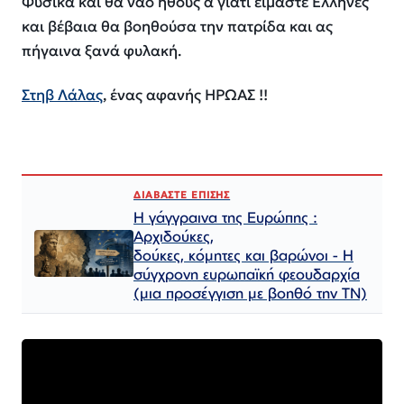
Φυσικά και θα ναό ήθους α γιατί είμαστε Έλληνες
και βέβαια θα βοηθούσα την πατρίδα και ας
πήγαινα ξανά φυλακή.
Στηβ Λάλας
, ένας αφανής ΗΡΩΑΣ !!
ΔΙΑΒΑΣΤΕ ΕΠΙΣΗΣ
Η γάγγραινα της Ευρώπης :
Αρχιδούκες,
δούκες, κόμητες και βαρώνοι - Η
σύγχρονη ευρωπαϊκή φεουδαρχία
(μια προσέγγιση με βοηθό την ΤΝ)