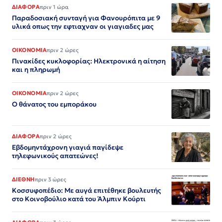
ΔΙΑΦΟΡΑ
πριν 1 ώρα
Παραδοσιακή συνταγή για Φανουρόπιτα με 9
υλικά οπως την εφτιαχναν οι γιαγιαδες μας
ΟΙΚΟΝΟΜΙΑ
πριν 2 ώρες
Πινακίδες κυκλοφορίας: Ηλεκτρονικά η αίτηση
και η πληρωμή
ΟΙΚΟΝΟΜΙΑ
πριν 2 ώρες
Ο θάνατος του εμποράκου
ΔΙΑΦΟΡΑ
πριν 2 ώρες
Εβδομηντάχρονη γιαγιά παγίδεψε
τηλεφωνικούς απατεώνες!
ΔΙΕΘΝΗ
πριν 3 ώρες
Κοσσυφοπέδιο: Με αυγά επιτέθηκε βουλευτής
στο Κοινοβούλιο κατά του Άλμπιν Κούρτι