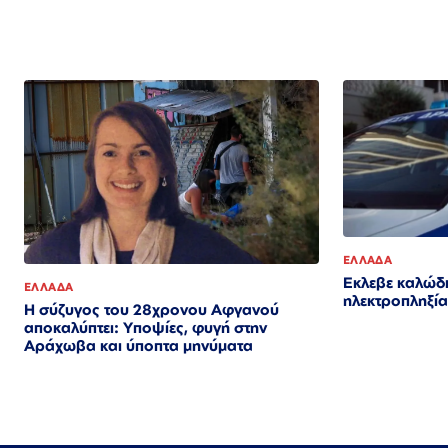
ΕΛΛΑΔΑ
Εκλεβε καλώδι
ΕΛΛΑΔΑ
ηλεκτροπληξία
Η σύζυγος του 28χρονου Αφγανού
αποκαλύπτει: Υποψίες, φυγή στην
Αράχωβα και ύποπτα μηνύματα