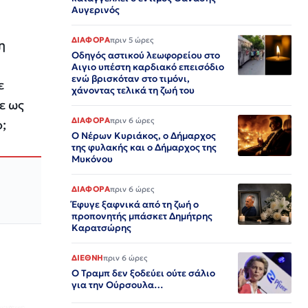
Αυγερινός
ΔΙΑΦΟΡΑ
πριν 5 ώρες
η
Οδηγός αστικού λεωφορείου στο
Αιγιο υπέστη καρδιακό επεισόδιο
ενώ βρισκόταν στο τιμόνι,
ε
χάνοντας τελικά τη ζωή του
ε ως
ΔΙΑΦΟΡΑ
πριν 6 ώρες
;
Ο Νέρων Κυριάκος, o Δήμαρχος
της φυλακής και ο Δήμαρχος της
Μυκόνου
ΔΙΑΦΟΡΑ
πριν 6 ώρες
Έφυγε ξαφνικά από τη ζωή ο
προπονητής μπάσκετ Δημήτρης
Καρατσώρης
ΔΙΕΘΝΗ
πριν 6 ώρες
Ο Τραμπ δεν ξοδεύει ούτε σάλιο
για την Ούρσουλα…