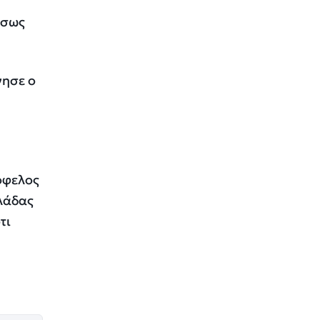
έσως
νησε ο
όφελος
λλάδας
τι