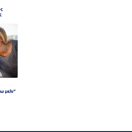
ός
ς
ω μελι"