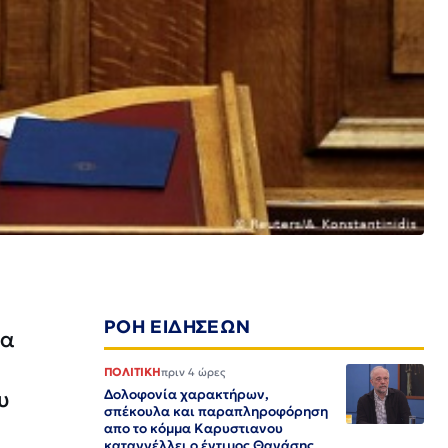
ΡΟΗ ΕΙΔΗΣΕΩΝ
ια
ΠΟΛΙΤΙΚΗ
πριν 4 ώρες
υ
Δολοφονία χαρακτήρων,
σπέκουλα και παραπληροφόρηση
απο το κόμμα Καρυστιανου
καταγγέλλει ο έντιμος Θανάσης