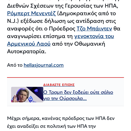
Διεθνών Σχέσεων της Γερουσίας των ΗΠΑ,
Ρόμπερτ Μενεντέζ
(Δημοκρατικός από το
N.J.) εξέδωσε δήλωση ως αντίδραση στις
αναφορές ότι ο Πρόεδρος
Τζο Μπάιντεν
θα
αναγνωρίσει επίσημα τη
γενοκτονία του
Αρμενικού Λαού
από την Οθωμανική
Αυτοκρατορία.
Από το
hellasjournal.com
ΔΙΑΒΑΣΤΕ ΕΠΙΣΗΣ
Ο Τραμπ δεν ξοδεύει ούτε σάλιο
για την Ούρσουλα…
Μέχρι σήμερα, κανένας πρόεδρος των ΗΠΑ δεν
έχει αναδείξει σε πολιτική των ΗΠΑ την