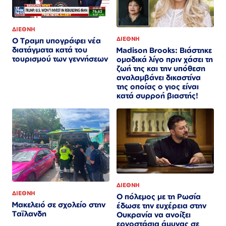
ΔΙΕΘΝΗ
ΔΙΕΘΝΗ
Ο Τραμπ υπογράφει νέα
διατάγματα κατά του
Madison Brooks: Βιάστηκε
τουρισμού των γεννήσεων
ομαδικά λίγο πριν χάσει τη
ζωή της και την υπόθεση
αναλαμβάνει δικαστίνα
της οποίας ο γιος είναι
κατά συρροή βιαστής!
ΔΙΕΘΝΗ
ΔΙΕΘΝΗ
Ο πόλεμος με τη Ρωσία
Μακελειό σε σχολείο στην
έδωσε την ευχέρεια στην
Ταϊλανδη
Ουκρανία να ανοίξει
εργοστάσια άμυνας σε