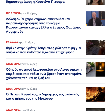
δημοσιογράφος η Χριστίνα Πιτουρα
ΠΟΛΙΤΙΚΗ
πριν 11 ώρες
Δολοφονία χαρακτήρων, σπέκουλα και
παραπληροφόρηση απο το κόμμα
Καρυστιανου καταγγέλλει ο έντιμος Θανάσης
Αυγερινός
ΕΛΛΑΔΑ
πριν 11 ώρες
Φρίκη στην Κρήτη: Τουρίστας ρώτησε τιμή για
ανήλικη που καθόταν έξω από επιχείρηση
ΔΙΑΦΟΡΑ
πριν 12 ώρες
Οδηγός αστικού λεωφορείου στο Αιγιο υπέστη
καρδιακό επεισόδιο ενώ βρισκόταν στο τιμόνι,
χάνοντας τελικά τη ζωή του
ΔΙΑΦΟΡΑ
πριν 12 ώρες
Ο Νέρων Κυριάκος, o Δήμαρχος της φυλακής
και ο Δήμαρχος της Μυκόνου
ΔΙΑΦΟΡΑ
πριν 12 ώρες