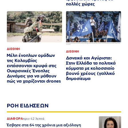
πολλές χώρες
ΔΙΕΘΝΗ
ΔΙΕΘΝΗ
Μέλη ένοπλων ομάδων
Δανεικά και Αγύριστα:
της Κολομβίας
Στην Ελλάδα τα πολιτικά
εντάσσονται κρυφά στις
κόμματα με κολοσσιαίο
Ουκρανικές Ένοπλες
βουνό χρέους (γαλλικό
Δυνάμεις για να μάθουν
δημοσίευμα
πώς να χειρίζονται drones
ΡΟΗ ΕΙΔΗΣΕΩΝ
ΔΙΑΦΟΡΑ
πριν 42 λεπτά
Έσβησε στα 64 της χρόνια μια αξιόλογη