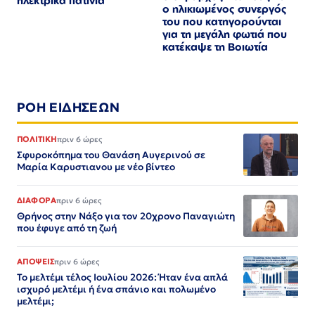
ηλεκτρικά πατίνια
ο ηλικιωμένος συνεργός
του που κατηγορούνται
για τη μεγάλη φωτιά που
κατέκαψε τη Βοιωτία
ΡΟΗ ΕΙΔΗΣΕΩΝ
ΠΟΛΙΤΙΚΗ
πριν 6 ώρες
Σφυροκόπημα του Θανάση Αυγερινού σε
Μαρία Καρυστιανου με νέο βίντεο
ΔΙΑΦΟΡΑ
πριν 6 ώρες
Θρήνος στην Νάξο για τον 20χρονο Παναγιώτη
που έφυγε από τη ζωή
ΑΠΟΨΕΙΣ
πριν 6 ώρες
Το μελτέμι τέλος Ιουλίου 2026: Ήταν ένα απλά
ισχυρό μελτέμι ή ένα σπάνιο και πολωμένο
μελτέμι;