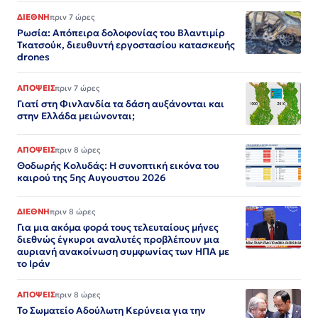
ΔΙΕΘΝΗ
πριν 7 ώρες
Ρωσία: Απόπειρα δολοφονίας του Βλαντιμίρ
Τκατσούκ, διευθυντή εργοστασίου κατασκευής
drones
ΑΠΟΨΕΙΣ
πριν 7 ώρες
Γιατί στη Φινλανδία τα δάση αυξάνονται και
στην Ελλάδα μειώνονται;
ΑΠΟΨΕΙΣ
πριν 8 ώρες
Θοδωρής Κολυδάς: Η συνοπτική εικόνα του
καιρού της 5ης Αυγουστου 2026
ΔΙΕΘΝΗ
πριν 8 ώρες
Για μια ακόμα φορά τους τελευταίους μήνες
διεθνώς έγκυροι αναλυτές προβλέπουν μια
αυριανή ανακοίνωση συμφωνίας των ΗΠΑ με
το Ιράν
ΑΠΟΨΕΙΣ
πριν 8 ώρες
Το Σωματείο Αδούλωτη Κερύνεια για την