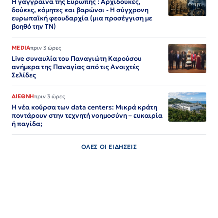
Η γάγγραινα της Ευρώπης : Αρχιδούκες,
δούκες, κόμητες και βαρώνοι - Η σύγχρονη
ευρωπαϊκή φεουδαρχία (μια προσέγγιση με
βοηθό την ΤΝ)
MEDIA
πριν 3 ώρες
Live συναυλία του Παναγιώτη Καρούσου
ανήμερα της Παναγίας από τις Ανοιχτές
Σελίδες
ΔΙΕΘΝΗ
πριν 3 ώρες
Η νέα κούρσα των data centers: Μικρά κράτη
ποντάρουν στην τεχνητή νοημοσύνη – ευκαιρία
ή παγίδα;
ΟΛΕΣ ΟΙ ΕΙΔΗΣΕΙΣ