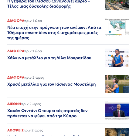
Η γέφυρα του Ιλισσού ξανανοίγει αύριο –
Τέλος μιας δύσκολης διαδρομής
ΔΙΑΦΟΡΑ
πριν 1 ώρα
Νέα εποχή στην πρόγνωση των ανέμων: Από τα
10ήμερα ensembles στις 4 ισχυρότερες ριπές
της ημέρας
ΔΙΑΦΟΡΑ
πριν 1 ώρα
Χάλκινο μετάλλιο για τη Λίλα Μουρατίδου
ΔΙΑΦΟΡΑ
πριν 2 ώρες
Χρυσό μετάλλιο για τον Iάσωνας Μουσελίμη
ΔΙΕΘΝΗ
πριν 2 ώρες
Χακάν Φιντάν: Ο τουρκικός στρατός δεν
πρόκειται να φύγει από την Κύπρο
ΑΠΟΨΕΙΣ
πριν 2 ώρες