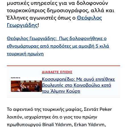
μυστικές υπηρεσίες για να δολοφονούν
τουρκοκύπριος δημοσιογράφος, αλλά και
Έλληνες αγωνιστές όπως ο
Θεόφιλος
Γεωργιάδης
!
Θεόφιλος Γεωργιάδης: Πως δολοφονήθηκε ο
εθνομάρτυρας από προδότες με αμοιβή 5 κιλά
τουρκική ηρωίνη
ΔΙΑΒΑΣΤΕ ΕΠΙΣΗΣ
Κοσσυφοπέδιο: Με αυγά επιτέθηκε
βουλευτής στο Κοινοβούλιο κατά
του Άλμπιν Κούρτι
Το αφεντικό της τουρκικής μαφίας, Σεντάτ Peker
λοιπόν, ισχυρίστηκε ότι ο γιος του πρώην
πρωθυπουργού Binali Yıldırım, Erkan Yıldırım,