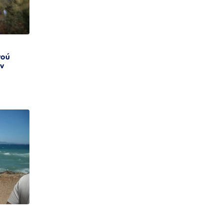
νού
ην