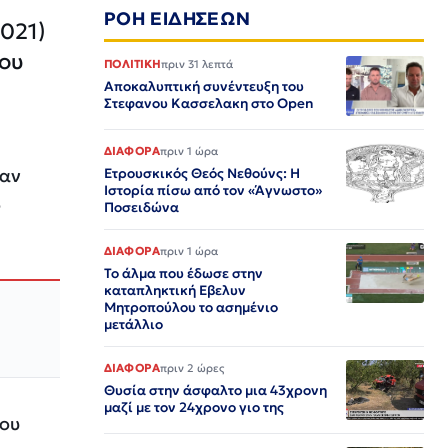
ΡΟΗ ΕΙΔΗΣΕΩΝ
2021)
που
ΠΟΛΙΤΙΚΗ
πριν 31 λεπτά
Αποκαλυπτική συνέντευξη του
Στεφανου Κασσελακη στο Open
ΔΙΑΦΟΡΑ
πριν 1 ώρα
ταν
Ετρουσκικός Θεός Νεθούνς: Η
Ιστορία πίσω από τον «Άγνωστο»
ο
Ποσειδώνα
ΔΙΑΦΟΡΑ
πριν 1 ώρα
Το άλμα που έδωσε στην
καταπληκτική Εβελυν
Μητροπούλου το ασημένιο
μετάλλιο
ΔΙΑΦΟΡΑ
πριν 2 ώρες
Θυσία στην άσφαλτο μια 43χρονη
μαζί με τον 24χρονο γιο της
ρου