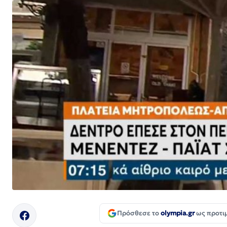
Πρόσθεσε το
olympia.gr
ως προτι