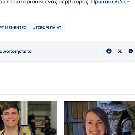
ου εστιατορίου κι ένας σερβιτόρος.
Πρωτοσελιδα
–
ΡΤ ΜΕΝΕΝΤΕΖ
#ΤΖΕΦΡΙ ΠΑΙΑΤ
οινοποιήστε το