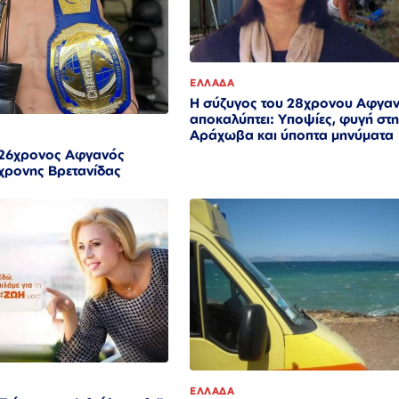
ΕΛΛΑΔΑ
Η σύζυγος του 28χρονου Αφγα
αποκαλύπτει: Υποψίες, φυγή στ
Αράχωβα και ύποπτα μηνύματα
 26χρονος Αφγανός
χρονης Βρετανίδας
ΕΛΛΑΔΑ