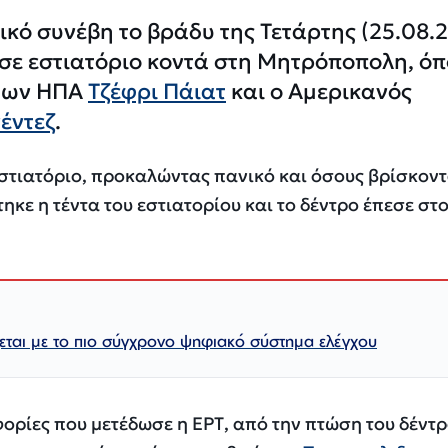
ικό συνέβη το βράδυ της Τετάρτης (25.08.
 σε εστιατόριο κοντά στη Μητρόποπολη, ό
 των ΗΠΑ
Τζέφρι Πάιατ
και ο Αμερικανός
έντεζ
.
εστιατόριο, προκαλώντας πανικό και όσους βρίσκον
τηκε η τέντα του εστιατορίου και το δέντρο έπεσε στ
ζεται με το πιο σύγχρονο ψηφιακό σύστημα ελέγχου
ορίες που μετέδωσε η ΕΡΤ, από την πτώση του δέντ