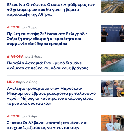
Ελευσίνα Οινόφυτα: Ο αυτοκινητόδρομος των
40 χιλιομετρων που θα γίνει η βόρεια
παράκαμψη της Αθήνας
ΔΙΕΘΝΗ
πριν 1 ώρα
Πρώτη επίσκεψη Ζελένσκι στο Βελιγράδι:
Στήριξη στην εδαφική ακεραιότητα και
συμφωνία ελεύθερου εμπορίου
ΔΙΑΦΟΡΑ
πριν 2 ώρες
Παραλία Ασκαμιά: Ένα κρυφό διαμάντι
ανάμεσα σε πεύκα και κόκκινους βράχους
MEDIA
πριν 2 ώρες
Ανελέητο τρολάρισμα στον Μπρούκλιν
Μπέκαμ που έβρασε μακαρόνια με θαλασσινό
νερό: «Μήπως τα καύσιμα του σκάφους είναι
το μυστικό συστατικό;»
ΔΙΕΘΝΗ
πριν 2 ώρες
Σκόπια: Οι Αλβανοί φοιτητές επιμένουν οι
πτυχιακές εξετάσεις να γίνονται στην