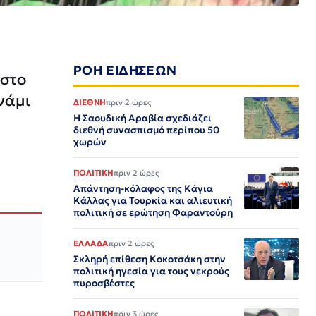
ΡΟΗ ΕΙΔΗΣΕΩΝ
 στο
νάμι
ΔΙΕΘΝΗ
πριν 2 ώρες
Η Σαουδική Αραβία σχεδιάζει
διεθνή συνασπισμό περίπου 50
χωρών
ΠΟΛΙΤΙΚΗ
πριν 2 ώρες
Απάντηση-κόλαφος της Κάγια
Κάλλας για Τουρκία και αλιευτική
πολιτική σε ερώτηση Φαραντούρη
ΕΛΛΑΔΑ
πριν 2 ώρες
Σκληρή επίθεση Κοκοτσάκη στην
πολιτική ηγεσία για τους νεκρούς
πυροσβέστες
ΠΟΛΙΤΙΚΗ
πριν 3 ώρες