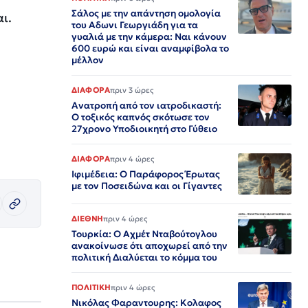
Σάλος με την απάντηση ομολογία
ι.
του Αδωνι Γεωργιάδη για τα
γυαλιά με την κάμερα: Ναι κάνουν
600 ευρώ και είναι αναμφίβολα το
μέλλον
ΔΙΑΦΟΡΑ
πριν 3 ώρες
Ανατροπή από τον ιατροδικαστή:
Ο τοξικός καπνός σκότωσε τον
27χρονο Υποδιοικητή στο Γύθειο
ΔΙΑΦΟΡΑ
πριν 4 ώρες
Ιφιμέδεια: Ο Παράφορος Έρωτας
με τον Ποσειδώνα και οι Γίγαντες
ΔΙΕΘΝΗ
πριν 4 ώρες
Τουρκία: Ο Αχμέτ Νταβούτογλου
ανακοίνωσε ότι αποχωρεί από την
πολιτική Διαλύεται το κόμμα του
ΠΟΛΙΤΙΚΗ
πριν 4 ώρες
Νικόλας Φαραντουρης: Κολαφος