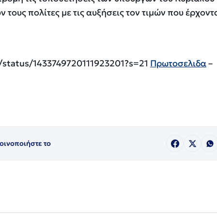
τους πολίτες με τις αυξήσεις τον τιμών που έρχοντα
_/status/1433749720111923201?s=21
Πρωτοσελιδα
–
οινοποιήστε το