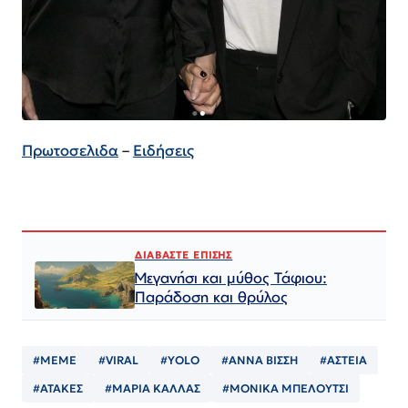
Πρωτοσελιδα
–
Ειδήσεις
ΔΙΑΒΑΣΤΕ ΕΠΙΣΗΣ
Μεγανήσι και μύθος Τάφιου:
Παράδοση και θρύλος
#MEME
#VIRAL
#YOLO
#ΑΝΝΑ ΒΙΣΣΗ
#ΑΣΤΕΙΑ
#ΑΤΑΚΕΣ
#ΜΑΡΙΑ ΚΑΛΛΑΣ
#ΜΟΝΙΚΑ ΜΠΕΛΟΥΤΣΙ