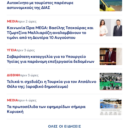
Αυτοκίνητο με τουρίστες παρέσυρε
αστυνομικούς της ΔΙΑΣ
MEDIA
πριν 2 ώρες
Κοινωνία Ώρα MEGA: Βασίλης Τσεκούρας και
Τζωρτζίνα Μαλλιαρόζη αναλαμβάνουν το
τιμόνι από τη Δευτέρα 10 Αυγούστου
ΥΓΕΙΑ
πριν 3 ώρες
Σοβαρότατη καταγγελία για το Υπουργείο
Υγείας για παράνομη επεξεργασία δεδομένων
ΔΙΕΘΝΗ
πριν 3 ώρες
Τελικά τι σχεδιάζει η Τουρκία για τον Ατσάλινο
Θόλο της; (αραβικό δημοσίευμα)
MEDIA
πριν 4 ώρες
Τα πρωτοσέλιδα των εφημερίδων σήμερα
Κυριακή
ΟΛΕΣ ΟΙ ΕΙΔΗΣΕΙΣ