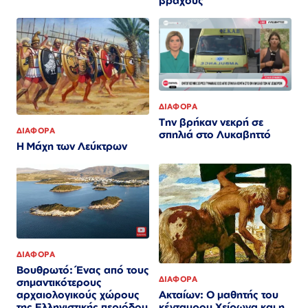
βράχους
ΔΙΑΦΟΡΑ
Την βρήκαν νεκρή σε
ΔΙΑΦΟΡΑ
σπηλιά στο Λυκαβηττό
Η Μάχη των Λεύκτρων
ΔΙΑΦΟΡΑ
Βουθρωτό: Ένας από τους
ΔΙΑΦΟΡΑ
σημαντικότερους
Ακταίων: Ο μαθητής του
αρχαιολογικούς χώρους
κένταυρου Χείρωνα και η
της Ελληνιστικής περιόδου