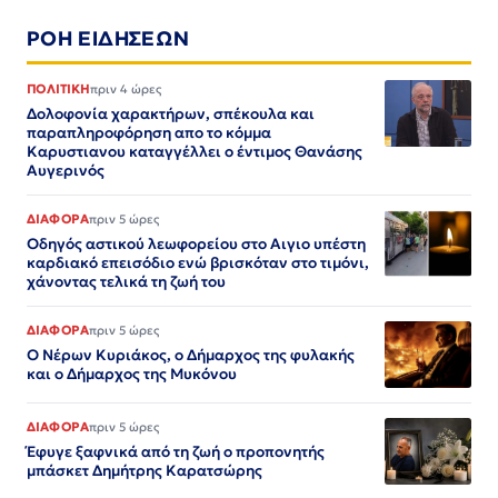
ΡΟΗ ΕΙΔΗΣΕΩΝ
ΠΟΛΙΤΙΚΗ
πριν 4 ώρες
Δολοφονία χαρακτήρων, σπέκουλα και
παραπληροφόρηση απο το κόμμα
Καρυστιανου καταγγέλλει ο έντιμος Θανάσης
Αυγερινός
ΔΙΑΦΟΡΑ
πριν 5 ώρες
Οδηγός αστικού λεωφορείου στο Αιγιο υπέστη
καρδιακό επεισόδιο ενώ βρισκόταν στο τιμόνι,
χάνοντας τελικά τη ζωή του
ΔΙΑΦΟΡΑ
πριν 5 ώρες
Ο Νέρων Κυριάκος, o Δήμαρχος της φυλακής
και ο Δήμαρχος της Μυκόνου
ΔΙΑΦΟΡΑ
πριν 5 ώρες
Έφυγε ξαφνικά από τη ζωή ο προπονητής
μπάσκετ Δημήτρης Καρατσώρης