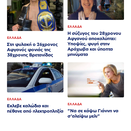
ΕΛΛΑΔΑ
Η σύζυγος του 28χρονου
ΕΛΛΑΔΑ
Αφγανού αποκαλύπτει:
Υποψίες, φυγή στην
Στη φυλακή ο 26χρονος
Αράχωβα και ύποπτα
Αφγανός φονιάς της
μηνύματα
38χρονης Βρετανίδας
ΕΛΛΑΔΑ
ΕΛΛΑΔΑ
Εκλεβε καλώδια και
"Να σε κάψω Γιάννη να
πέθανε από ηλεκτροπληξία
σ'αλείψω μελι"