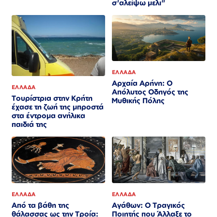
σ'αλείψω μελι"
ΕΛΛΑΔΑ
Αρχαία Αρήνη: Ο
ΕΛΛΑΔΑ
Απόλυτος Οδηγός της
Τουρίστρια στην Κρήτη
Μυθικής Πόλης
έχασε τη ζωή της μπροστά
στα έντρομα ανήλικα
παιδιά της
ΕΛΛΑΔΑ
ΕΛΛΑΔΑ
Από τα βάθη της
Αγάθων: Ο Τραγικός
θάλασσας ως την Τροία:
Ποιητής που Άλλαξε το