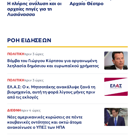
Η πλήρης ανάλυση και οι
Αρχαίο Θέατρο
αρχαίες πηγές για τη
Λυσιάνασσα
ΡΟΗ ΕΙΔΗΣΕΩΝ
ΠΟΛΙΤΙΚΗ
πριν 3 ώρες
Βόμβα του Γιώργου Κύρτσου για οργανωμένη
λεηλασία δημόσιου και ευρωπαϊκού χρήματος
ΠΟΛΙΤΙΚΗ
πριν 3 ώρες
ΕΛ.Α.Σ: Ο κ. Μητσοτάκης ανακάλυψε ξανά τη
βιομηχανία, αυτή τη φορά λίγους μήνες πριν
από τις εκλογές
ΔΙΕΘΝΗ
πριν 4 ώρες
Νέες αμερικανικές κυρώσεις σε πέντε
κουβανικές οντότητες και οκτώ άτομα
ανακοίνωσε ο ΥΠΕΞ των ΗΠΑ