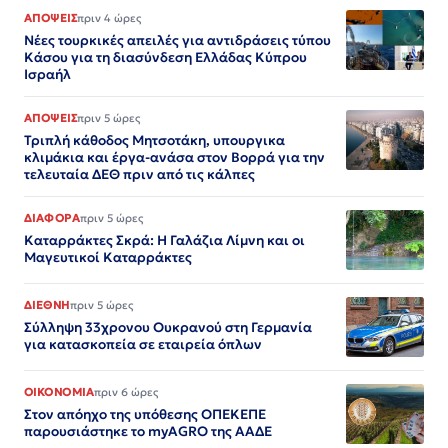
ΑΠΟΨΕΙΣ
πριν 4 ώρες
Νέες τουρκικές απειλές για αντιδράσεις τύπου
Κάσου για τη διασύνδεση Ελλάδας Κύπρου
Ισραήλ
ΑΠΟΨΕΙΣ
πριν 5 ώρες
Τριπλή κάθοδος Μητσοτάκη, υπουργικα
κλιμάκια και έργα-ανάσα στον Βορρά για την
τελευταία ΔΕΘ πριν από τις κάλπες
ΔΙΑΦΟΡΑ
πριν 5 ώρες
Καταρράκτες Σκρά: Η Γαλάζια Λίμνη και οι
Μαγευτικοί Καταρράκτες
ΔΙΕΘΝΗ
πριν 5 ώρες
Σύλληψη 33χρονου Ουκρανού στη Γερμανία
για κατασκοπεία σε εταιρεία όπλων
ΟΙΚΟΝΟΜΙΑ
πριν 6 ώρες
Στον απόηχο της υπόθεσης ΟΠΕΚΕΠΕ
παρουσιάστηκε το myAGRO της ΑΑΔΕ