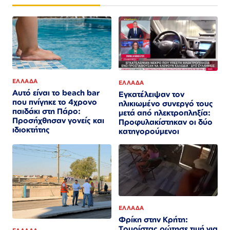
ΕΛΛΑΔΑ
ΕΛΛΑΔΑ
Αυτό είναι το beach bar
Εγκατέλειψαν τον
που πνίγηκε το 4χρονο
ηλικιωμένο συνεργό τους
παιδάκι στη Πάρο:
μετά από ηλεκτροπληξία:
Προσήχθησαν γονείς και
Προφυλακίστηκαν οι δύο
ιδιοκτήτης
κατηγορούμενοι
ΕΛΛΑΔΑ
Φρίκη στην Κρήτη:
Τουρίστας ρώτησε τιμή για