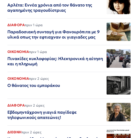
Αρλέτα: Εννέα χρόνια από τον θάνατο της
αγαπημένης τραγουδίστριας
ΔΙΑΦΟΡΑ
πριν 1 ώρα
Παραδοσιακή συνταγή για Φανουρόπιτα με 9
υλικά οπως την εφτιαχναν οι γιαγιαδες μας
ΟΙΚΟΝΟΜΙΑ
πριν 1 ώρα
Πινακίδες κυκλοφορίας: Ηλεκτρονικά η αίτηση
και η πληρωμή
ΟΙΚΟΝΟΜΙΑ
πριν 2 ώρες
Ο θάνατος του εμποράκου
ΔΙΑΦΟΡΑ
πριν 2 ώρες
Εβδομηντάχρονη γιαγιά παγίδεψε
τηλεφωνικούς απατεώνες!
ΔΙΕΘΝΗ
πριν 2 ώρες