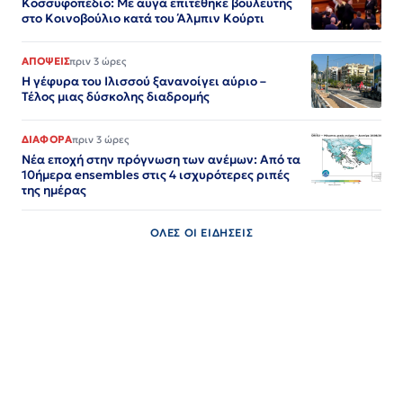
Κοσσυφοπέδιο: Με αυγά επιτέθηκε βουλευτής
στο Κοινοβούλιο κατά του Άλμπιν Κούρτι
ΑΠΟΨΕΙΣ
πριν 3 ώρες
Η γέφυρα του Ιλισσού ξανανοίγει αύριο –
Τέλος μιας δύσκολης διαδρομής
ΔΙΑΦΟΡΑ
πριν 3 ώρες
Νέα εποχή στην πρόγνωση των ανέμων: Από τα
10ήμερα ensembles στις 4 ισχυρότερες ριπές
της ημέρας
ΟΛΕΣ ΟΙ ΕΙΔΗΣΕΙΣ