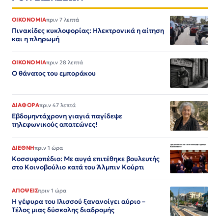
ΟΙΚΟΝΟΜΙΑ
πριν 7 λεπτά
Πινακίδες κυκλοφορίας: Ηλεκτρονικά η αίτηση
και η πληρωμή
ΟΙΚΟΝΟΜΙΑ
πριν 28 λεπτά
Ο θάνατος του εμποράκου
ΔΙΑΦΟΡΑ
πριν 47 λεπτά
Εβδομηντάχρονη γιαγιά παγίδεψε
τηλεφωνικούς απατεώνες!
ΔΙΕΘΝΗ
πριν 1 ώρα
Κοσσυφοπέδιο: Με αυγά επιτέθηκε βουλευτής
στο Κοινοβούλιο κατά του Άλμπιν Κούρτι
ΑΠΟΨΕΙΣ
πριν 1 ώρα
Η γέφυρα του Ιλισσού ξανανοίγει αύριο –
Τέλος μιας δύσκολης διαδρομής