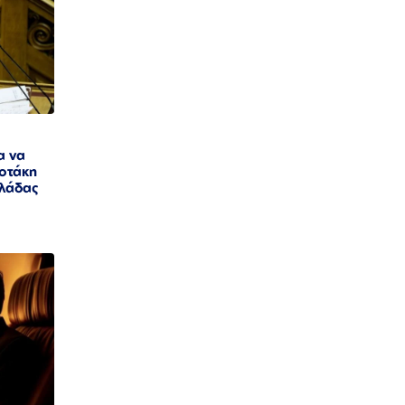
α να
σοτάκη
λλάδας