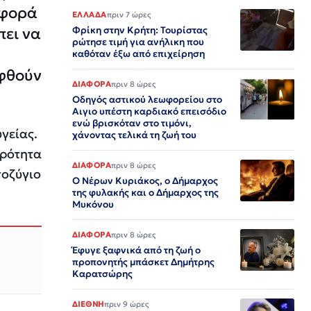
αφορά
ΕΛΛΑΔΑ
πριν 7 ώρες
πει να
Φρίκη στην Κρήτη: Τουρίστας
ρώτησε τιμή για ανήλικη που
καθόταν έξω από επιχείρηση
ηφθούν
ΔΙΑΦΟΡΑ
πριν 8 ώρες
Οδηγός αστικού λεωφορείου στο
Αιγιο υπέστη καρδιακό επεισόδιο
ενώ βρισκόταν στο τιμόνι,
γείας.
χάνοντας τελικά τη ζωή του
ηρότητα
ΔΙΑΦΟΡΑ
πριν 8 ώρες
σοζύγιο
Ο Νέρων Κυριάκος, o Δήμαρχος
της φυλακής και ο Δήμαρχος της
Μυκόνου
ΔΙΑΦΟΡΑ
πριν 8 ώρες
Έφυγε ξαφνικά από τη ζωή ο
προπονητής μπάσκετ Δημήτρης
Καρατσώρης
ΔΙΕΘΝΗ
πριν 9 ώρες