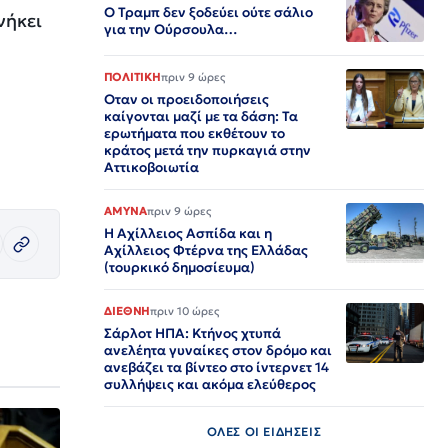
Ο Τραμπ δεν ξοδεύει ούτε σάλιο
νήκει
για την Ούρσουλα…
ΠΟΛΙΤΙΚΗ
πριν 9 ώρες
Οταν οι προειδοποιήσεις
καίγονται μαζί με τα δάση: Τα
ερωτήματα που εκθέτουν το
κράτος μετά την πυρκαγιά στην
Αττικοβοιωτία
ΑΜΥΝΑ
πριν 9 ώρες
Η Αχίλλειος Ασπίδα και η
Αχίλλειος Φτέρνα της Ελλάδας
(τουρκικό δημοσίευμα)
ΔΙΕΘΝΗ
πριν 10 ώρες
Σάρλοτ ΗΠΑ: Κτήνος χτυπά
ανελέητα γυναίκες στον δρόμο και
ανεβάζει τα βίντεο στο ίντερνετ 14
συλλήψεις και ακόμα ελεύθερος​​​​​​​​​​​​​​​​​​​​​​​​​​​​​​​​​​​​​​​​​​​​​​​​​​
ΟΛΕΣ ΟΙ ΕΙΔΗΣΕΙΣ