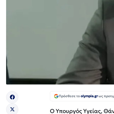
Πρόσθεσε το
olympia.gr
ως προτι
Ο Υπουργός Υγείας, Θά