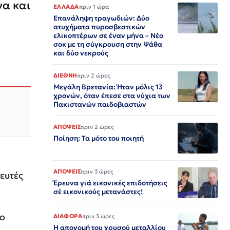
να και
ΕΛΛΑΔΑ
πριν 1 ώρα
Επανάληψη τραγωδιών: Δύο
ατυχήματα πυροσβεστικών
ελικοπτέρων σε έναν μήνα – Νέο
σοκ με τη σύγκρουση στην Ψάθα
και δύο νεκρούς
ΔΙΕΘΝΗ
πριν 2 ώρες
Μεγάλη Βρετανία: Ήταν μόλις 13
χρονών, όταν έπεσε στα νύχια των
Πακιστανών παιδοβιαστών
ΑΠΟΨΕΙΣ
πριν 2 ώρες
Ποίηση: Τα μότο του ποιητή
ΑΠΟΨΕΙΣ
πριν 3 ώρες
ευτές
Έρευνα γιά εικονικές επιδοτήσεις
σέ εικονικούς μετανάστες!
κο
ΔΙΑΦΟΡΑ
πριν 3 ώρες
Η απονομή του χρυσού μεταλλίου