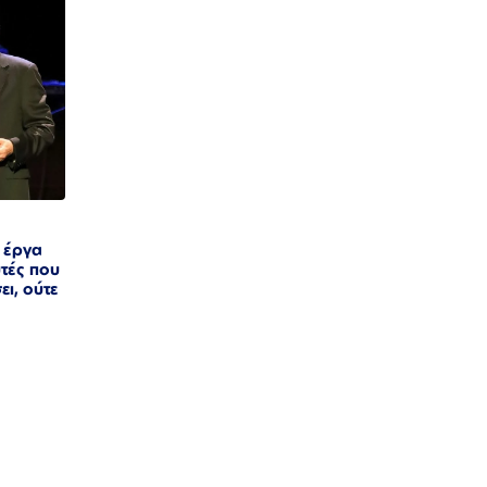
ά έργα
υτές που
ει, ούτε