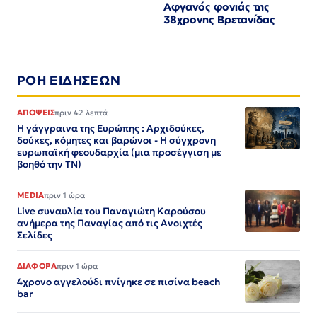
Αφγανός φονιάς της
38χρονης Βρετανίδας
ΡΟΗ ΕΙΔΗΣΕΩΝ
ΑΠΟΨΕΙΣ
πριν 42 λεπτά
Η γάγγραινα της Ευρώπης : Αρχιδούκες,
δούκες, κόμητες και βαρώνοι - Η σύγχρονη
ευρωπαϊκή φεουδαρχία (μια προσέγγιση με
βοηθό την ΤΝ)
MEDIA
πριν 1 ώρα
Live συναυλία του Παναγιώτη Καρούσου
ανήμερα της Παναγίας από τις Ανοιχτές
Σελίδες
ΔΙΑΦΟΡΑ
πριν 1 ώρα
4χρονο αγγελούδι πνίγηκε σε πισίνα beach
bar