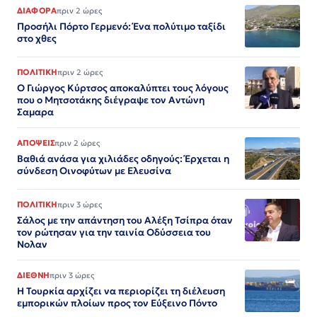
ΔΙΑΦΟΡΑ
πριν 2 ώρες
Προσήλι Πόρτο Γερμενό: Ένα πολύτιμο ταξίδι
στο χθες
ΠΟΛΙΤΙΚΗ
πριν 2 ώρες
Ο Γιώργος Κύρτσος αποκαλύπτει τους λόγους
που ο Μητσοτάκης διέγραψε τον Αντώνη
Σαμαρα
ΑΠΟΨΕΙΣ
πριν 2 ώρες
Βαθιά ανάσα για χιλιάδες οδηγούς: Έρχεται η
σύνδεση Οινοφύτων με Ελευσίνα
ΠΟΛΙΤΙΚΗ
πριν 3 ώρες
Σάλος με την απάντηση του Αλέξη Τσίπρα όταν
τον ρώτησαν για την ταινία Οδύσσεια του
Νολαν
ΔΙΕΘΝΗ
πριν 3 ώρες
Η Τουρκία αρχίζει να περιορίζει τη διέλευση
εμπορικών πλοίων προς τον Εύξεινο Πόντο