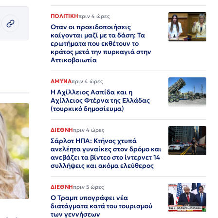
ΠΟΛΙΤΙΚΗ
πριν 4 ώρες
Οταν οι προειδοποιήσεις
καίγονται μαζί με τα δάση: Τα
ερωτήματα που εκθέτουν το
κράτος μετά την πυρκαγιά στην
Αττικοβοιωτία
ΑΜΥΝΑ
πριν 4 ώρες
Η Αχίλλειος Ασπίδα και η
Αχίλλειος Φτέρνα της Ελλάδας
(τουρκικό δημοσίευμα)
ΔΙΕΘΝΗ
πριν 4 ώρες
Σάρλοτ ΗΠΑ: Κτήνος χτυπά
ανελέητα γυναίκες στον δρόμο και
ανεβάζει τα βίντεο στο ίντερνετ 14
συλλήψεις και ακόμα ελεύθερος​​​​​​​​​​​​​​​​​​​​​​​​​​​​​​​​​​​​​​​​​​​​​​​​​​
ΔΙΕΘΝΗ
πριν 5 ώρες
Ο Τραμπ υπογράφει νέα
διατάγματα κατά του τουρισμού
των γεννήσεων