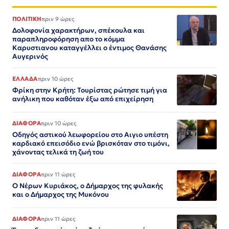
ΠΟΛΙΤΙΚΗ
πριν 9 ώρες
Δολοφονία χαρακτήρων, σπέκουλα και
παραπληροφόρηση απο το κόμμα
Καρυστιανου καταγγέλλει ο έντιμος Θανάσης
Αυγερινός
ΕΛΛΑΔΑ
πριν 10 ώρες
Φρίκη στην Κρήτη: Τουρίστας ρώτησε τιμή για
ανήλικη που καθόταν έξω από επιχείρηση
ΔΙΑΦΟΡΑ
πριν 10 ώρες
Οδηγός αστικού λεωφορείου στο Αιγιο υπέστη
καρδιακό επεισόδιο ενώ βρισκόταν στο τιμόνι,
χάνοντας τελικά τη ζωή του
ΔΙΑΦΟΡΑ
πριν 11 ώρες
Ο Νέρων Κυριάκος, o Δήμαρχος της φυλακής
και ο Δήμαρχος της Μυκόνου
ΔΙΑΦΟΡΑ
πριν 11 ώρες