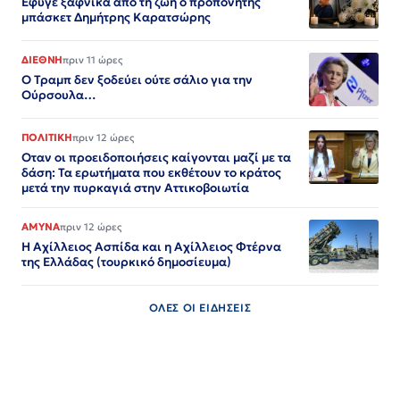
Έφυγε ξαφνικά από τη ζωή ο προπονητής
μπάσκετ Δημήτρης Καρατσώρης
ΔΙΕΘΝΗ
πριν 11 ώρες
Ο Τραμπ δεν ξοδεύει ούτε σάλιο για την
Ούρσουλα…
ΠΟΛΙΤΙΚΗ
πριν 12 ώρες
Οταν οι προειδοποιήσεις καίγονται μαζί με τα
δάση: Τα ερωτήματα που εκθέτουν το κράτος
μετά την πυρκαγιά στην Αττικοβοιωτία
ΑΜΥΝΑ
πριν 12 ώρες
Η Αχίλλειος Ασπίδα και η Αχίλλειος Φτέρνα
της Ελλάδας (τουρκικό δημοσίευμα)
ΟΛΕΣ ΟΙ ΕΙΔΗΣΕΙΣ