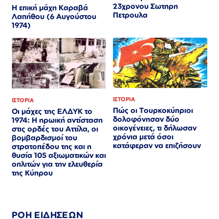
23χρονου Σωτηρη
Η επική μάχη Καραβά
Πετρουλα
Λαπήθου (6 Αυγούστου
1974)
ΙΣΤΟΡΙΑ
ΙΣΤΟΡΙΑ
Πώς οι Τουρκοκύπριοι
Οι μάχες της ΕΛΔΥΚ το
δολοφόνησαν δύο
1974: Η ηρωική αντίσταση
οικογένειες, τι δήλωσαν
στις ορδές του Αττίλα, οι
χρόνια μετά όσοι
βομβαρδισμοί του
κατάφεραν να επιζήσουν
στρατοπέδου της και η
θυσία 105 αξιωματικών και
οπλιτών για την ελευθερία
της Κύπρου
ΡΟΗ ΕΙΔΗΣΕΩΝ