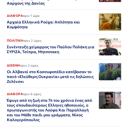
Ααρχους της Δανίας
ΔΙΑΦΟΡΑ
πριν 1 ώρα
Αρχαία Ελληνικά Ρούχα: Απλότητα και
Κομψότητα
ΠΟΛΙΤΙΚΗ
πριν 2 ώρες
Συνέντευξη χείμαρρος του Παύλου Πολάκη για
ΣΥΡΙΖΑ, Τσίπρα, Μητσοτακη
ΔΙΕΘΝΗ
πριν 2 ώρες
Οι Αλβανοί στο Κοσσυφοπέδιο κατέβασαν το
πανό «Ελεύθερη Ουκρανία» μετά τις δηλώσεις
Ζελένσκι
ΔΙΑΦΟΡΑ
πριν 6 ώρες
Έφυγε από τη ζωή στα 74 του χρόνια ένας από
τους σπουδαιότερους Ελληνες ηθοποιούς, ο
πρωταγωνιστής του Λούφα Και Παραλλαγή
και του Μάθε παιδι μου γράμματα, Νίκος
Καλογερόπουλος