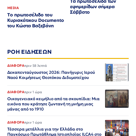
Τα πρωτοσέλιδα των
εφημερίδων σήμερα
MEDIA
Σάββατο
Το πρωτοσέλιδο του
Κυριακάτικου Documento
του Κώστα Βαξεβάνη
ΡΟΗ ΕΙΔΗΣΕΩΝ
ΔΙΑΦΟΡΑ
πριν 58 λεπτά
Δεκαπενταύγουστος 2026: Πανήγυρις Ιερού
Ναού Κοιμήσεως Θεοτόκου Διδυμοτείχου
ΔΙΑΦΟΡΑ
πριν 1 ώρα
Οικογενειακό κειμήλιο από τα σκουπίδια: Μια
εικόνα που κράτησε ζωντανή τη μνήμη μιας
μάνας από το 1910
ΔΙΑΦΟΡΑ
πριν 1 ώρα
Τέσσερα μετάλλια για την Ελλάδα στο
Παγκόσμιο Πρωτάθλημα Ιστιοπλοϊας ILCA4 στο