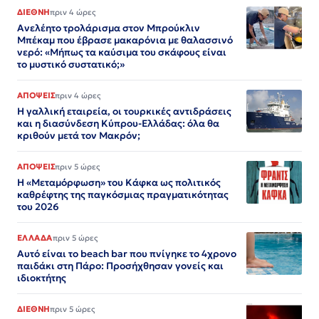
ΔΙΕΘΝΗ
πριν 4 ώρες
Ανελέητο τρολάρισμα στον Μπρούκλιν
Μπέκαμ που έβρασε μακαρόνια με θαλασσινό
νερό: «Μήπως τα καύσιμα του σκάφους είναι
το μυστικό συστατικό;»
ΑΠΟΨΕΙΣ
πριν 4 ώρες
Η γαλλική εταιρεία, οι τουρκικές αντιδράσεις
και η διασύνδεση Κύπρου-Ελλάδας: όλα θα
κριθούν μετά τον Μακρόν;
ΑΠΟΨΕΙΣ
πριν 5 ώρες
Η «Μεταμόρφωση» του Κάφκα ως πολιτικός
καθρέφτης της παγκόσμιας πραγματικότητας
του 2026
ΕΛΛΑΔΑ
πριν 5 ώρες
Αυτό είναι το beach bar που πνίγηκε το 4χρονο
παιδάκι στη Πάρο: Προσήχθησαν γονείς και
ιδιοκτήτης
ΔΙΕΘΝΗ
πριν 5 ώρες