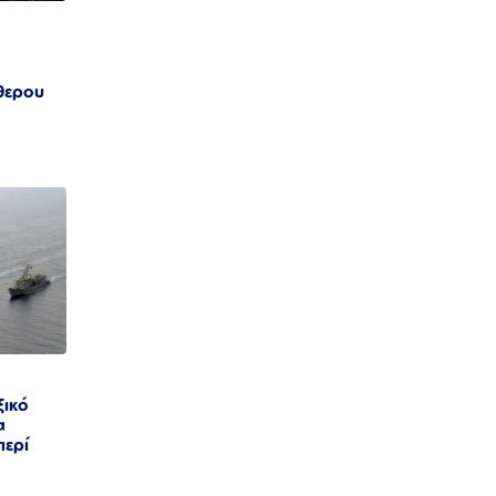
θερου
ξικό
α
περί