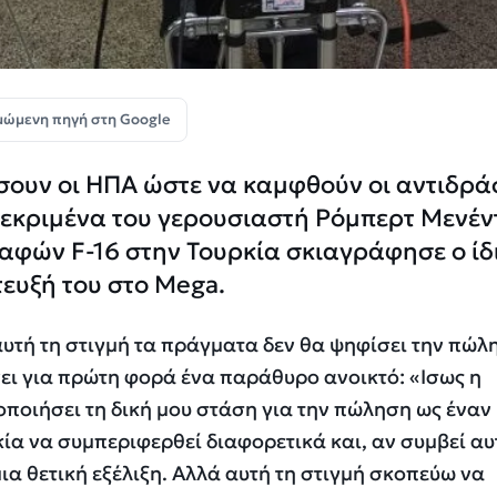
μώμενη πηγή στη Google
σουν οι ΗΠΑ ώστε να καμφθούν οι αντιδρά
κεκριμένα του γερουσιαστή Ρόμπερτ Μενέν
αφών F-16 στην Τουρκία σκιαγράφησε ο ίδ
ευξή του στο Mega.
 αυτή τη στιγμή τα πράγματα δεν θα ψηφίσει την πώλ
ι για πρώτη φορά ένα παράθυρο ανοικτό: «Iσως η
ποιήσει τη δική μου στάση για την πώληση ως έναν
κία να συμπεριφερθεί διαφορετικά και, αν συμβεί αυ
μια θετική εξέλιξη. Αλλά αυτή τη στιγμή σκοπεύω να