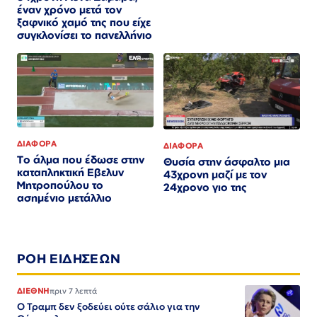
έναν χρόνο μετά τον
ξαφνικό χαμό της που είχε
συγκλονίσει το πανελλήνιο
ΔΙΑΦΟΡΑ
ΔΙΑΦΟΡΑ
Το άλμα που έδωσε στην
Θυσία στην άσφαλτο μια
καταπληκτική Εβελυν
43χρονη μαζί με τον
Μητροπούλου το
24χρονο γιο της
ασημένιο μετάλλιο
ΡΟΗ ΕΙΔΗΣΕΩΝ
ΔΙΕΘΝΗ
πριν 7 λεπτά
Ο Τραμπ δεν ξοδεύει ούτε σάλιο για την