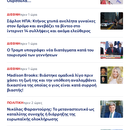
Ούρσουλα…
ΔΙΕΘΝΗ
πριν 1 ώρα
Σάρλοτ ΗΠΑ: Κτήνος χτυπά ανελέητα γυναίκες
στον δρόμο και ανεβάζει τα βίντεο στο
ίντερνετ 14 συλλήψεις και ακόμα ελεύθερος​​​​​​​​​​​​​​​​​​​​​​​​​​​​​​​​​​​​​​​​​​​​​​​​​​
ΔΙΕΘΝΗ
πριν 1 ώρα
Ο Τραμπ υπογράφει νέα διατάγματα κατά του
τουρισμού των γεννήσεων
ΔΙΕΘΝΗ
πριν 1 ώρα
Madison Brooks: Βιάστηκε ομαδικά λίγο πριν
χάσει τη ζωή της και την υπόθεση αναλαμβάνει
δικαστίνα της οποίας ο γιος είναι κατά συρροή
βιαστής!
ΠΟΛΙΤΙΚΗ
πριν 2 ώρες
Νικόλας Φαραντούρης: Το μεταναστευτικό ως
καταλύτης συνοχής ή διάρρηξης της
ευρωπαϊκής ολοκλήρωσης