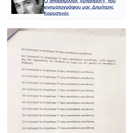
Ο απαράμιλλος «μπράβος» του
κινηματογράφου μας Δημήτρης
Καρυστινός