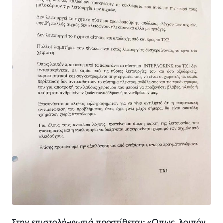
Στην επιστολή-φωτιά προστίθεται: «Οπως, λοιπόν,