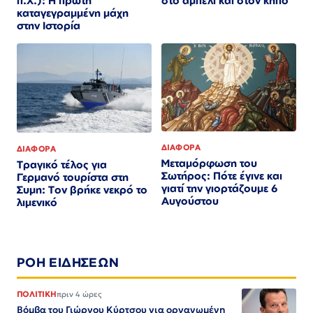
π.Χ.): Η πρώτη
στο αμπέλι και στον κήπο
καταγεγραμμένη μάχη
στην Ιστορία
ΔΙΑΦΟΡΑ
ΔΙΑΦΟΡΑ
Μεταμόρφωση του
Τραγικό τέλος για
Σωτήρος: Πότε έγινε και
Γερμανό τουρίστα στη
γιατί την γιορτάζουμε 6
Συμη: Τον βρήκε νεκρό το
Αυγούστου
λιμενικό
ΡΟΗ ΕΙΔΗΣΕΩΝ
ΠΟΛΙΤΙΚΗ
πριν 4 ώρες
Βόμβα του Γιώργου Κύρτσου για οργανωμένη