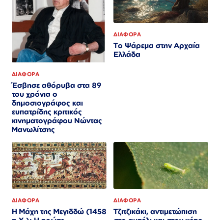
ΔΙΑΦΟΡΑ
Το Ψάρεμα στην Αρχαία
Ελλάδα
ΔΙΑΦΟΡΑ
Έσβησε αθόρυβα στα 89
του χρόνια ο
δημοσιογράφος και
ευπατρίδης κριτικός
κινηματογράφου Νώντας
Μανωλίτσης
ΔΙΑΦΟΡΑ
ΔΙΑΦΟΡΑ
Η Μάχη της Μεγιδδώ (1458
Τζιτζικάκι, αντιμετώπιση