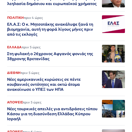
λεηλασία δημόσιου και ευρωπαϊκού χρήματος
ΠΟΛΙΤΙΚΗ
πριν 4 ώρες
ΕΛ.Α.Σ: Ο κ. Μητσοτάκης ανακάλυψε ξανά τη
βιομηχανία, αυτή τη φορά λίγους μήνες πριν
από τις εκλογές
ΕΛΛΑΔΑ
πριν 5 ώρες
Στη φυλακή ο 26χρονος Αφγανός φονιάς της
38χρονης Βρετανίδας
ΔΙΕΘΝΗ
πριν 5 ώρες
Νέες αμερικανικές κυρώσεις σε πέντε
κουβανικές οντότητες και οκτώ άτομα
ανακοίνωσε ο ΥΠΕΞ των ΗΠΑ
ΑΠΟΨΕΙΣ
πριν 5 ώρες
Νέες τουρκικές απειλές για αντιδράσεις τύπου
Κάσου για τη διασύνδεση Ελλάδας Κύπρου
Ισραήλ
ΑΠΟΨΕΙΣ
πριν 6 ώρες