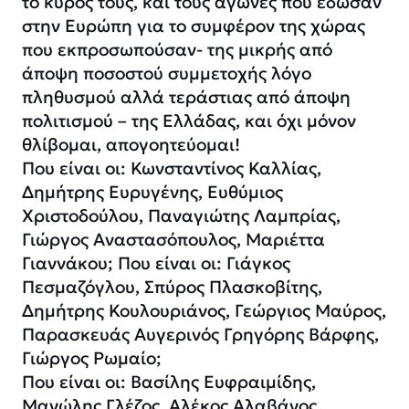
το κύρος τους, και τους αγώνες που έδωσαν
στην Ευρώπη για το συμφέρον της χώρας
που εκπροσωπούσαν- της μικρής από
άποψη ποσοστού συμμετοχής λόγο
πληθυσμού αλλά τεράστιας από άποψη
πολιτισμού – της Ελλάδας, και όχι μόνον
θλίβομαι, απογοητεύομαι!
Που είναι οι: Κωνσταντίνος Καλλίας,
Δημήτρης Ευρυγένης, Ευθύμιος
Χριστοδούλου, Παναγιώτης Λαμπρίας,
Γιώργος Αναστασόπουλος, Μαριέττα
Γιαννάκου; Που είναι οι: Γιάγκος
Πεσμαζόγλου, Σπύρος Πλασκοβίτης,
Δημήτρης Κουλουριάνος, Γεώργιος Μαύρος,
Παρασκευάς Αυγερινός Γρηγόρης Βάρφης,
Γιώργος Ρωμαίο;
Που είναι οι: Βασίλης Ευφραιμίδης,
Μανώλης Γλέζος, Αλέκος Αλαβάνος.