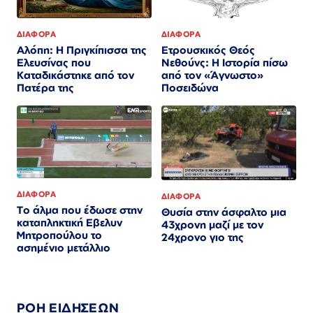
ΔΙΑΦΟΡΑ
ΔΙΑΦΟΡΑ
Αλόπη: Η Πριγκίπισσα της
Ετρουσκικός Θεός
Ελευσίνας που
Νεθούνς: Η Ιστορία πίσω
Καταδικάστηκε από τον
από τον «Άγνωστο»
Πατέρα της
Ποσειδώνα
ΔΙΑΦΟΡΑ
ΔΙΑΦΟΡΑ
Το άλμα που έδωσε στην
Θυσία στην άσφαλτο μια
καταπληκτική Εβελυν
43χρονη μαζί με τον
Μητροπούλου το
24χρονο γιο της
ασημένιο μετάλλιο
ΡΟΗ ΕΙΔΗΣΕΩΝ