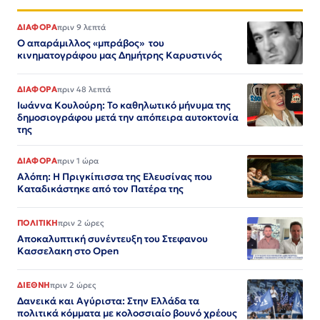
ΔΙΑΦΟΡΑ
πριν 9 λεπτά
Ο απαράμιλλος «μπράβος» του
κινηματογράφου μας Δημήτρης Καρυστινός
ΔΙΑΦΟΡΑ
πριν 48 λεπτά
Ιωάννα Κουλούρη: Το καθηλωτικό μήνυμα της
δημοσιογράφου μετά την απόπειρα αυτοκτονία
της
ΔΙΑΦΟΡΑ
πριν 1 ώρα
Αλόπη: Η Πριγκίπισσα της Ελευσίνας που
Καταδικάστηκε από τον Πατέρα της
ΠΟΛΙΤΙΚΗ
πριν 2 ώρες
Αποκαλυπτική συνέντευξη του Στεφανου
Κασσελακη στο Open
ΔΙΕΘΝΗ
πριν 2 ώρες
Δανεικά και Αγύριστα: Στην Ελλάδα τα
πολιτικά κόμματα με κολοσσιαίο βουνό χρέους