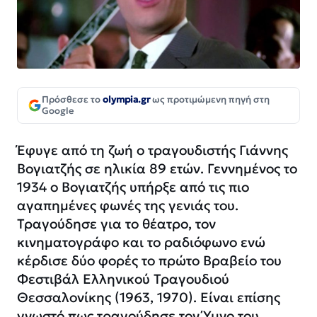
Πρόσθεσε το
olympia.gr
ως προτιμώμενη πηγή στη
Google
Έφυγε από τη ζωή ο τραγουδιστής Γιάννης
Βογιατζής σε ηλικία 89 ετών. Γεννημένος το
1934 ο Βογιατζής υπήρξε από τις πιο
αγαπημένες φωνές της γενιάς του.
Τραγούδησε για το θέατρο, τον
κινηματογράφο και το ραδιόφωνο ενώ
κέρδισε δύο φορές το πρώτο Βραβείο του
Φεστιβάλ Ελληνικού Τραγουδιού
Θεσσαλονίκης (1963, 1970). Είναι επίσης
γνωστό πως τραγούδησε τον Ύμνο του