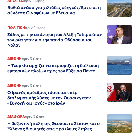
ΑΠΟΨΕΙΣ
πριν 2 ώρες
Βαθιά ανάσα για χιλιάδες οδηγούς: Έρχεται η
σύνδεση Οινοφύτων με Ελευσίνα
ΠΟΛΙΤΙΚΗ
πριν 2 ώρες
Σάλος με την απάντηση του Αλέξη Τσίπρα όταν
τον ρώτησαν για την ταινία Οδύσσεια του
Νολαν
ΔΙΕΘΝΗ
πριν 3 ώρες
Η Τουρκία αρχίζει να περιορίζει τη διέλευση
εμπορικών πλοίων προς τον Εύξεινο Πόντο
ΔΙΕΘΝΗ
πριν 3 ώρες
Ο Ιρανός πρόεδρος τάσσεται υπέρ
διπλωματικής λύσης με την Ουάσινγκτον –
«Συνοχή και ισχύς» στο Ιράν​​​​​​​​​​​​​​​​​​​​​​​​​​​​​​​​​​​​​​​​​​​​​​​​​​
ΔΙΑΦΟΡΑ
πριν 3 ώρες
Η βυζαντινή πόλη της Θέουτα: το Σέπτον και ο
Έλληνας διοικητής στις Ηράκλειες Στήλες