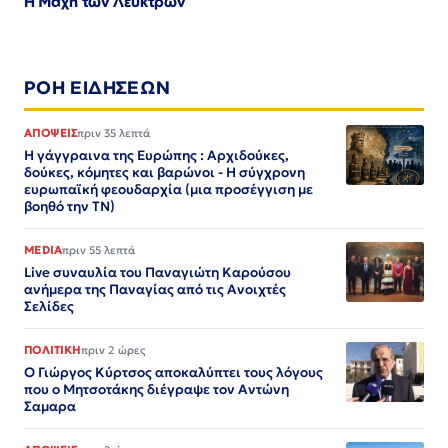
Η Μάχη των Λεύκτρων
ΡΟΗ ΕΙΔΗΣΕΩΝ
ΑΠΟΨΕΙΣ
πριν 35 λεπτά
Η γάγγραινα της Ευρώπης : Αρχιδούκες,
δούκες, κόμητες και βαρώνοι - Η σύγχρονη
ευρωπαϊκή φεουδαρχία (μια προσέγγιση με
βοηθό την ΤΝ)
MEDIA
πριν 55 λεπτά
Live συναυλία του Παναγιώτη Καρούσου
ανήμερα της Παναγίας από τις Ανοιχτές
Σελίδες
ΠΟΛΙΤΙΚΗ
πριν 2 ώρες
Ο Γιώργος Κύρτσος αποκαλύπτει τους λόγους
που ο Μητσοτάκης διέγραψε τον Αντώνη
Σαμαρα