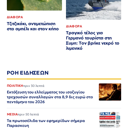
ΔΙΑΦΟΡΑ
Τζιτζικάκι, αντιμετώπιση
ΔΙΑΦΟΡΑ
στο αμπέλι και στον κήπο
Τραγικό τέλος για
Γερμανό τουρίστα στη
Συμη: Τον βρήκε νεκρό το
λιμενικό
ΡΟΗ ΕΙΔΗΣΕΩΝ
ΠΟΛΙΤΙΚΗ
πριν 30 λεπτά
Εκτόξευση του ελλείμματος του ισοζυγίου
τρεχουσών συναλλαγών στα 8,9 δις ευρώ στο
πεντάμηνο του 2026
MEDIA
πριν 50 λεπτά
Τα πρωτοσέλιδα των εφημερίδων σήμερα
Παρασκευη