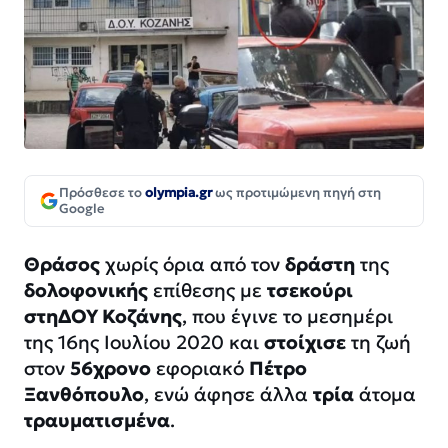
Πρόσθεσε το
olympia.gr
ως προτιμώμενη πηγή στη
Google
Θράσος
χωρίς όρια από τον
δράστη
της
δολοφονικής
επίθεσης με
τσεκούρι
στη
ΔΟΥ
Κοζάνης
, που έγινε το μεσημέρι
της 16ης Ιουλίου 2020 και
στοίχισε
τη ζωή
στον
56χρονο
εφοριακό
Πέτρο
Ξανθόπουλο
, ενώ άφησε άλλα
τρία
άτομα
τραυματισμένα
.