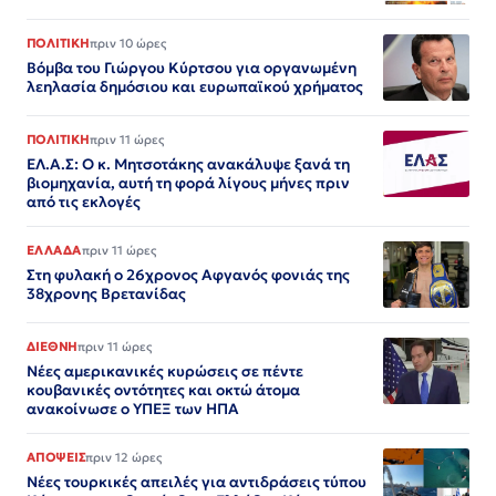
ΠΟΛΙΤΙΚΗ
πριν 10 ώρες
Βόμβα του Γιώργου Κύρτσου για οργανωμένη
λεηλασία δημόσιου και ευρωπαϊκού χρήματος
ΠΟΛΙΤΙΚΗ
πριν 11 ώρες
ΕΛ.Α.Σ: Ο κ. Μητσοτάκης ανακάλυψε ξανά τη
βιομηχανία, αυτή τη φορά λίγους μήνες πριν
από τις εκλογές
ΕΛΛΑΔΑ
πριν 11 ώρες
Στη φυλακή ο 26χρονος Αφγανός φονιάς της
38χρονης Βρετανίδας
ΔΙΕΘΝΗ
πριν 11 ώρες
Νέες αμερικανικές κυρώσεις σε πέντε
κουβανικές οντότητες και οκτώ άτομα
ανακοίνωσε ο ΥΠΕΞ των ΗΠΑ
ΑΠΟΨΕΙΣ
πριν 12 ώρες
Νέες τουρκικές απειλές για αντιδράσεις τύπου