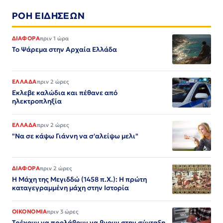
ΡΟΗ ΕΙΔΗΣΕΩΝ
ΔΙΑΦΟΡΑ
πριν 1 ώρα
Το Ψάρεμα στην Αρχαία Ελλάδα
ΕΛΛΑΔΑ
πριν 2 ώρες
Εκλεβε καλώδια και πέθανε από
ηλεκτροπληξία
ΕΛΛΑΔΑ
πριν 2 ώρες
"Να σε κάψω Γιάννη να σ'αλείψω μελι"
ΔΙΑΦΟΡΑ
πριν 2 ώρες
Η Μάχη της Μεγιδδώ (1458 π.Χ.): Η πρώτη
καταγεγραμμένη μάχη στην Ιστορία
ΟΙΚΟΝΟΜΙΑ
πριν 3 ώρες
Τρέχουν να προλάβουν να βγουν στην σύνταξη