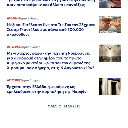
πριν πετσοκόψουν και άλλο τις συντάξεις
ΔΙΕΘΝΗ
πριν 3 ώρες
Μεξικο: Εκτέλεσαν live στο Τικ Τοκ τον 25χρονο
Σέσαρ Γκαστέλουμ με πάνω από 500.000
ακολούθους
ΑΠΟΨΕΙΣ
πριν 3 ώρες
Με «ιστοριογράφο» την Τεχνητή Νοημοσύνη,
μια αναδρομή στην ημέρα που το πρώτο
πυρηνικό μανιτάρι «φώτισε» τον ουρανό της
Χιροσίμα, σαν σήμερα, στις 6 Αυγούστου 1945
ΑΠΟΨΕΙΣ
πριν 4 ώρες
Έρχεται στην Ελλάδα η φερόμενη ως
εμπλεκόμενη στην πυρπόληση της Μαρφίν
ΟΛΕΣ ΟΙ ΕΙΔΗΣΕΙΣ