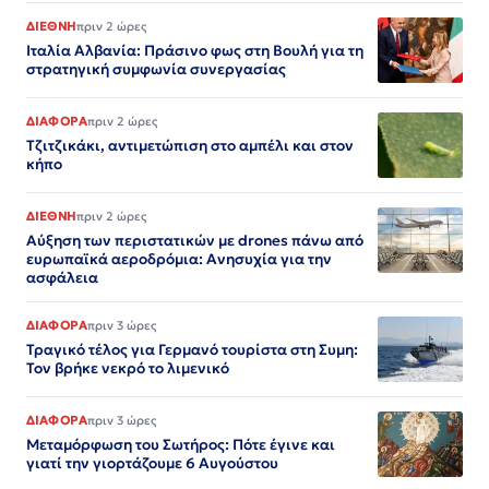
ΔΙΕΘΝΗ
πριν 2 ώρες
Ιταλία Αλβανία: Πράσινο φως στη Βουλή για τη
στρατηγική συμφωνία συνεργασίας
ΔΙΑΦΟΡΑ
πριν 2 ώρες
Τζιτζικάκι, αντιμετώπιση στο αμπέλι και στον
κήπο
ΔΙΕΘΝΗ
πριν 2 ώρες
Αύξηση των περιστατικών με drones πάνω από
ευρωπαϊκά αεροδρόμια: Ανησυχία για την
ασφάλεια
ΔΙΑΦΟΡΑ
πριν 3 ώρες
Τραγικό τέλος για Γερμανό τουρίστα στη Συμη:
Τον βρήκε νεκρό το λιμενικό
ΔΙΑΦΟΡΑ
πριν 3 ώρες
Μεταμόρφωση του Σωτήρος: Πότε έγινε και
γιατί την γιορτάζουμε 6 Αυγούστου