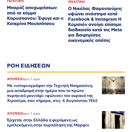
ΠΟΛΙΤΙΚΗ
ΠΟΛΙΤΙΚΗ
Μπαράζ αποχωρήσεων
Ο Νικόλας Φαραντούρης
από το κόμμα
υψώνει ανάστημα κατά
Καρυστιανου: Έφυγε και η
Facebook & Instagram Η
Κατερίνα Μουτσάτσου
Κομισιόν ανοίγει επίσημη
διαδικασία κατά της Meta
για διαφημίσεις
οικονομικής απάτης
ΡΟΗ ΕΙΔΗΣΕΩΝ
ΑΠΟΨΕΙΣ
πριν 1 ώρα
Με «ιστοριογράφο» την Τεχνητή Νοημοσύνη,
μια αναδρομή στην ημέρα που το πρώτο
πυρηνικό μανιτάρι «φώτισε» τον ουρανό της
Χιροσίμα, σαν σήμερα, στις 6 Αυγούστου 1945
ΑΠΟΨΕΙΣ
πριν 1 ώρα
Έρχεται στην Ελλάδα η φερόμενη ως
εμπλεκόμενη στην πυρπόληση της Μαρφίν