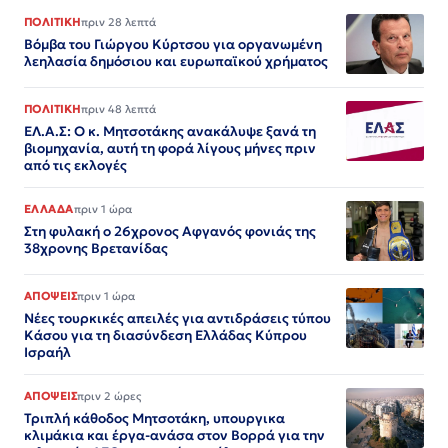
ΠΟΛΙΤΙΚΗ
πριν 28 λεπτά
Βόμβα του Γιώργου Κύρτσου για οργανωμένη
λεηλασία δημόσιου και ευρωπαϊκού χρήματος
ΠΟΛΙΤΙΚΗ
πριν 48 λεπτά
ΕΛ.Α.Σ: Ο κ. Μητσοτάκης ανακάλυψε ξανά τη
βιομηχανία, αυτή τη φορά λίγους μήνες πριν
από τις εκλογές
ΕΛΛΑΔΑ
πριν 1 ώρα
Στη φυλακή ο 26χρονος Αφγανός φονιάς της
38χρονης Βρετανίδας
ΑΠΟΨΕΙΣ
πριν 1 ώρα
Νέες τουρκικές απειλές για αντιδράσεις τύπου
Κάσου για τη διασύνδεση Ελλάδας Κύπρου
Ισραήλ
ΑΠΟΨΕΙΣ
πριν 2 ώρες
Τριπλή κάθοδος Μητσοτάκη, υπουργικα
κλιμάκια και έργα-ανάσα στον Βορρά για την