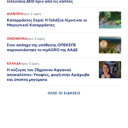
τελευταία ΔΕΘ πριν από τις κάλπες
ΔΙΑΦΟΡΑ
πριν 2 ώρες
Καταρράκτες Σκρά: Η Γαλάζια Λίμνη και οι
Μαγευτικοί Καταρράκτες
ΟΙΚΟΝΟΜΙΑ
πριν 3 ώρες
Στον απόηχο της υπόθεσης ΟΠΕΚΕΠΕ
παρουσιάστηκε το myAGRO της ΑΑΔΕ
ΕΛΛΑΔΑ
πριν 3 ώρες
Η σύζυγος του 28χρονου Αφγανού
αποκαλύπτει: Υποψίες, φυγή στην Αράχωβα
και ύποπτα μηνύματα
ΟΛΕΣ ΟΙ ΕΙΔΗΣΕΙΣ