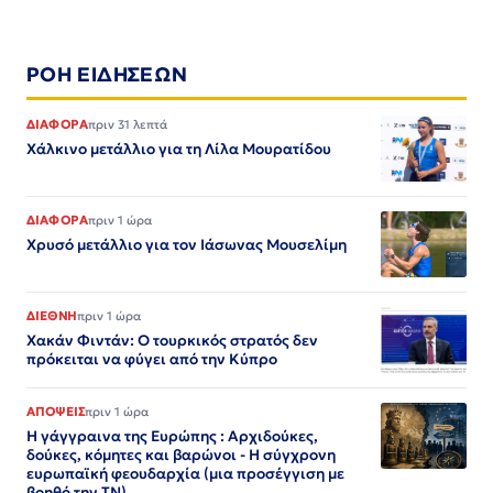
ΡΟΗ ΕΙΔΗΣΕΩΝ
ΔΙΑΦΟΡΑ
πριν 31 λεπτά
Χάλκινο μετάλλιο για τη Λίλα Μουρατίδου
ΔΙΑΦΟΡΑ
πριν 1 ώρα
Χρυσό μετάλλιο για τον Iάσωνας Μουσελίμη
ΔΙΕΘΝΗ
πριν 1 ώρα
Χακάν Φιντάν: Ο τουρκικός στρατός δεν
πρόκειται να φύγει από την Κύπρο
ΑΠΟΨΕΙΣ
πριν 1 ώρα
Η γάγγραινα της Ευρώπης : Αρχιδούκες,
δούκες, κόμητες και βαρώνοι - Η σύγχρονη
ευρωπαϊκή φεουδαρχία (μια προσέγγιση με
βοηθό την ΤΝ)