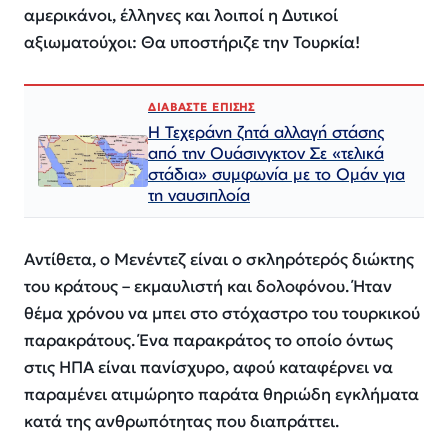
αμερικάνοι, έλληνες και λοιποί η Δυτικοί
αξιωματούχοι: Θα υποστήριζε την Τουρκία!
ΔΙΑΒΑΣΤΕ ΕΠΙΣΗΣ
Η Τεχεράνη ζητά αλλαγή στάσης
από την Ουάσινγκτον Σε «τελικά
στάδια» συμφωνία με το Ομάν για
τη ναυσιπλοία
Αντίθετα, ο Μενέντεζ είναι ο σκληρότερός διώκτης
του κράτους – εκμαυλιστή και δολοφόνου. Ήταν
θέμα χρόνου να μπει στο στόχαστρο του τουρκικού
παρακράτους. Ένα παρακράτος το οποίο όντως
στις ΗΠΑ είναι πανίσχυρο, αφού καταφέρνει να
παραμένει ατιμώρητο παράτα θηριώδη εγκλήματα
κατά της ανθρωπότητας που διαπράττει.