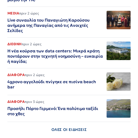
MEDIA
πριν 2 ώρες
Live συναυλία του Παναγιώτη Καρούσου
ανήμερα της Παναγίας από τις Ανοιχτές
Σελίδες
ΔΙΕΘΝΗ
πριν 2 ώρες
Η νέα κούρσα των data centers: Μικρά κράτη
ποντάρουν στην τεχνητή νοημοσύνη – ευκαιρία
ή παγίδα;
ΔΙΑΦΟΡΑ
πριν 2 ώρες
4χρονο αγγελούδι πνίγηκε σε πισίνα beach
bar
ΔΙΑΦΟΡΑ
πριν 3 ώρες
Προσήλι Πόρτο Γερμενό: Ένα πολύτιμο ταξίδι
στο χθες
ΟΛΕΣ ΟΙ ΕΙΔΗΣΕΙΣ