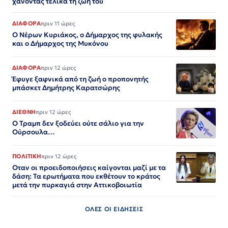
χάνοντας τελικά τη ζωή του
ΔΙΑΦΟΡΑ
πριν 11 ώρες
Ο Νέρων Κυριάκος, o Δήμαρχος της φυλακής
και ο Δήμαρχος της Μυκόνου
ΔΙΑΦΟΡΑ
πριν 12 ώρες
Έφυγε ξαφνικά από τη ζωή ο προπονητής
μπάσκετ Δημήτρης Καρατσώρης
ΔΙΕΘΝΗ
πριν 12 ώρες
Ο Τραμπ δεν ξοδεύει ούτε σάλιο για την
Ούρσουλα…
ΠΟΛΙΤΙΚΗ
πριν 12 ώρες
Οταν οι προειδοποιήσεις καίγονται μαζί με τα
δάση: Τα ερωτήματα που εκθέτουν το κράτος
μετά την πυρκαγιά στην Αττικοβοιωτία
ΟΛΕΣ ΟΙ ΕΙΔΗΣΕΙΣ