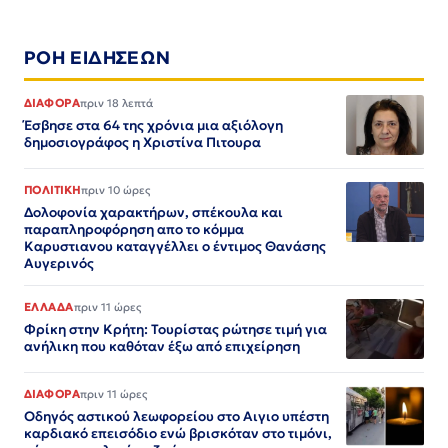
ΡΟΗ ΕΙΔΗΣΕΩΝ
ΔΙΑΦΟΡΑ
πριν 18 λεπτά
Έσβησε στα 64 της χρόνια μια αξιόλογη
δημοσιογράφος η Χριστίνα Πιτουρα
ΠΟΛΙΤΙΚΗ
πριν 10 ώρες
Δολοφονία χαρακτήρων, σπέκουλα και
παραπληροφόρηση απο το κόμμα
Καρυστιανου καταγγέλλει ο έντιμος Θανάσης
Αυγερινός
ΕΛΛΑΔΑ
πριν 11 ώρες
Φρίκη στην Κρήτη: Τουρίστας ρώτησε τιμή για
ανήλικη που καθόταν έξω από επιχείρηση
ΔΙΑΦΟΡΑ
πριν 11 ώρες
Οδηγός αστικού λεωφορείου στο Αιγιο υπέστη
καρδιακό επεισόδιο ενώ βρισκόταν στο τιμόνι,