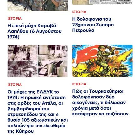
ΙΣΤΟΡΙΑ
Η δολοφονια του
ΙΣΤΟΡΙΑ
23χρονου Σωτηρη
Η επική μάχη Καραβά
Πετρουλα
Λαπήθου (6 Αυγούστου
1974)
ΙΣΤΟΡΙΑ
ΙΣΤΟΡΙΑ
Πώς οι Τουρκοκύπριοι
Οι μάχες της ΕΛΔΥΚ το
δολοφόνησαν δύο
1974: Η ηρωική αντίσταση
οικογένειες, τι δήλωσαν
στις ορδές του Αττίλα, οι
χρόνια μετά όσοι
βομβαρδισμοί του
κατάφεραν να επιζήσουν
στρατοπέδου της και η
θυσία 105 αξιωματικών και
οπλιτών για την ελευθερία
της Κύπρου