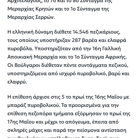
Αρχιπελάγους, το 7ο και το 8ο Σύνταγμα της
Μεραρχίας Κρητών και το 1ο Σύνταγμα της
Μεραρχίας Σερρών.
Η ελληνική δύναμη διέθετε 14.546 πεζικάριους,
τους οποίους υποστήριζαν 287 βαρέα και ελαφρά
πυροβόλα. Υποστηριζόταν από την 16η Γαλλική
Αποικιακή Μεραρχία και το 1ο Σύνταγμα Αφρικής.
Οι Βούλγαροι διέθεταν πέντε συντάγματα πεζικού,
υποστηριζόμενα από ισχυρό πυροβολικό, βαρύ και
ελαφρύ.
Η επίθεση άρχισε στις 5 το πρωί της 16ης Μαΐου με
μπαράζ πυροβολικού. Τα προορισμένα για την
επίθεση πεζοπόρα τμήματα εξόρμησαν το πρωί της
17ης Μαΐου και μέχρι το απόγευμα, έπειτα από
σκληρές μάχες και παρά την πείσμονα αντίσταση