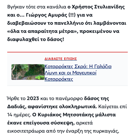
Βγήκαν τότε στα κανάλια
ο Χρήστος Στυλιανίδης
και ο… Γιώργος Αμυράς (!!) για να
διαβεβαιώσουν το πανελλήνιο ότι λαμβάνονται
«όλα τα απαραίτητα μέτρα», προκειμένου να
διαφυλαχθεί το δάσος!
ΔΙΑΒΑΣΤΕ ΕΠΙΣΗΣ
Καταρράκτες Σκρά: Η Γαλάζια
Λίμνη και οι Μαγευτικοί
Καταρράκτες
Ήρθε το
2023
και το πανέμορφο
δάσος της
Δαδιάς, αφανίστηκε ολοκληρωτικά.
Καίγεται επί
14 ημέρες.
Ο Κυριάκος Μητσοτάκης μάλιστα
έκανε επείγουσα σύσκεψη,
αρκετά
εικοσιτετράωρα από την έναρξη της πυρκαγιάς,