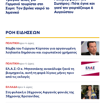
Σωτήρος: Πότε έγινε και
Γερμανό τουρίστα στη
γιατί την γιορτάζουμε 6
Συμη: Τον βρήκε νεκρό το
Αυγούστου
λιμενικό
ΡΟΗ ΕΙΔΗΣΕΩΝ
ΠΟΛΙΤΙΚΗ
πριν 4 ώρες
Βόμβα του Γιώργου Κύρτσου για οργανωμένη
λεηλασία δημόσιου και ευρωπαϊκού χρήματος
ΠΟΛΙΤΙΚΗ
πριν 4 ώρες
ΕΛ.Α.Σ: Ο κ. Μητσοτάκης ανακάλυψε ξανά τη
βιομηχανία, αυτή τη φορά λίγους μήνες πριν
από τις εκλογές
ΕΛΛΑΔΑ
πριν 4 ώρες
Στη φυλακή ο 26χρονος Αφγανός φονιάς της
38χρονης Βρετανίδας