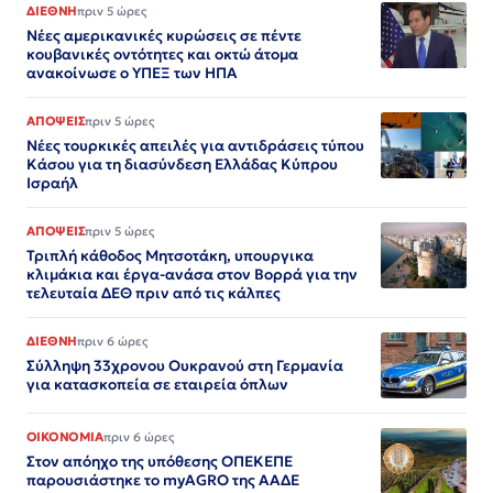
ΔΙΕΘΝΗ
πριν 5 ώρες
Νέες αμερικανικές κυρώσεις σε πέντε
κουβανικές οντότητες και οκτώ άτομα
ανακοίνωσε ο ΥΠΕΞ των ΗΠΑ
ΑΠΟΨΕΙΣ
πριν 5 ώρες
Νέες τουρκικές απειλές για αντιδράσεις τύπου
Κάσου για τη διασύνδεση Ελλάδας Κύπρου
Ισραήλ
ΑΠΟΨΕΙΣ
πριν 5 ώρες
Τριπλή κάθοδος Μητσοτάκη, υπουργικα
κλιμάκια και έργα-ανάσα στον Βορρά για την
τελευταία ΔΕΘ πριν από τις κάλπες
ΔΙΕΘΝΗ
πριν 6 ώρες
Σύλληψη 33χρονου Ουκρανού στη Γερμανία
για κατασκοπεία σε εταιρεία όπλων
ΟΙΚΟΝΟΜΙΑ
πριν 6 ώρες
Στον απόηχο της υπόθεσης ΟΠΕΚΕΠΕ
παρουσιάστηκε το myAGRO της ΑΑΔΕ