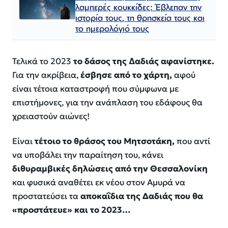
λαμπερές κουκκίδες: Έβλεπαν την
ιστορία τους, τη θρησκεία τους και
το ημερολόγιό τους
Τελικά το 2023
το δάσος της ∆αδιάς αφανίστηκε.
Για την ακρίβεια,
έσβησε από το χάρτη,
αφού
είναι τέτοια καταστροφή που σύμφωνα με
επιστήμονες, για την ανάπλαση του εδάφους θα
χρειαστούν αιώνες!
Είναι
τέτοιο το θράσος του Μητσοτάκη,
που αντί
να υποβάλει την παραίτηση του, κάνει
διθυραμβικές δηλώσεις από την Θεσσαλονίκη
και φυσικά αναθέτει εκ νέου στον Αμυρά να
προστατεύσει τα
αποκαΐδια της Δαδιάς που θα
«προστάτευε» και το 2023…