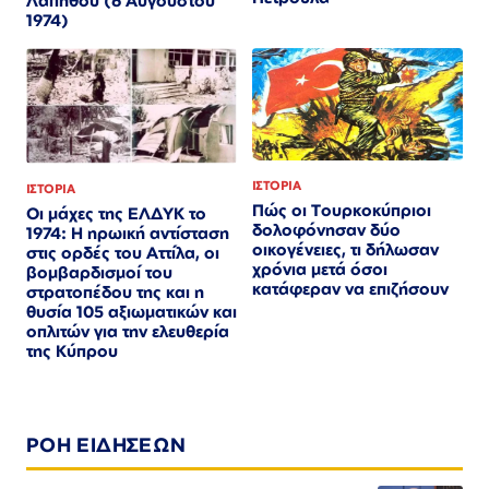
Λαπήθου (6 Αυγούστου
1974)
ΙΣΤΟΡΙΑ
ΙΣΤΟΡΙΑ
Πώς οι Τουρκοκύπριοι
Οι μάχες της ΕΛΔΥΚ το
δολοφόνησαν δύο
1974: Η ηρωική αντίσταση
οικογένειες, τι δήλωσαν
στις ορδές του Αττίλα, οι
χρόνια μετά όσοι
βομβαρδισμοί του
κατάφεραν να επιζήσουν
στρατοπέδου της και η
θυσία 105 αξιωματικών και
οπλιτών για την ελευθερία
της Κύπρου
ΡΟΗ ΕΙΔΗΣΕΩΝ