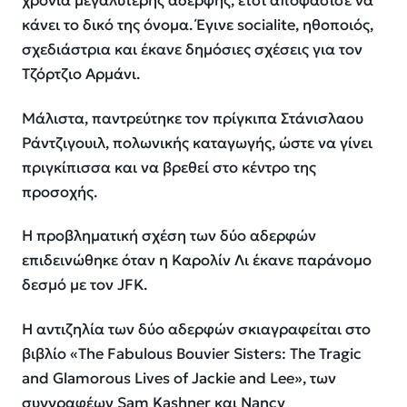
χρόνια μεγαλύτερης αδερφής, έτσι αποφάσισε να
κάνει το δικό της όνομα. Έγινε socialite, ηθοποιός,
σχεδιάστρια και έκανε δημόσιες σχέσεις για τον
Τζόρτζιο Αρμάνι.
Μάλιστα, παντρεύτηκε τον πρίγκιπα Στάνισλαου
Ράντζιγουιλ, πολωνικής καταγωγής, ώστε να γίνει
πριγκίπισσα και να βρεθεί στο κέντρο της
προσοχής.
Η προβληματική σχέση των δύο αδερφών
επιδεινώθηκε όταν η Καρολίν Λι έκανε παράνομο
δεσμό με τον JFK.
Η αντιζηλία των δύο αδερφών σκιαγραφείται στο
βιβλίο «The Fabulous Bouvier Sisters: The Tragic
and Glamorous Lives of Jackie and Lee», των
συγγραφέων Sam Kashner και Nancy