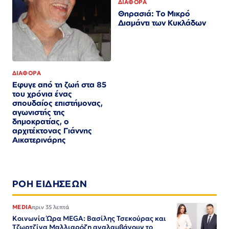
ΔΙΑΦΟΡΑ
Θηρασιά: Το Μικρό
Διαμάντι των Κυκλάδων
ΔΙΑΦΟΡΑ
Εφυγε από τη ζωή στα 85
του χρόνια ένας
σπουδαίος επιστήμονας,
αγωνιστής της
δημοκρατίας, ο
αρχιτέκτονας Γιάννης
Αικατερινάρης
ΡΟΗ ΕΙΔΗΣΕΩΝ
MEDIA
πριν 35 λεπτά
Κοινωνία Ώρα MEGA: Βασίλης Τσεκούρας και
Τζωρτζίνα Μαλλιαρόζη αναλαμβάνουν το