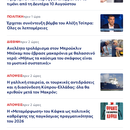
τιμόνι από τη Δευτέρα 10 Αυγούστου
ΠΟΛΙΤΙΚΗ
πριν 1 ώρα
Έρχεται συνέντευξη βόμβα του Αλέξη Τσίπρα:
Ολες οι λεπτομέρειες
ΔΙΕΘΝΗ
πριν 2 ώρες
Ανελέητο τρολάρισμα στον Μπρούκλιν
Μπέκαμ που έβρασε μακαρόνια με θαλασσινό
νερό: «Μήπως τα καύσιμα του σκάφους είναι
το μυστικό συστατικό;»
ΑΠΟΨΕΙΣ
πριν 2 ώρες
Η γαλλική εταιρεία, οι τουρκικές αντιδράσεις
και η διασύνδεση Κύπρου-Ελλάδας: όλα θα
κριθούν μετά τον Μακρόν;
ΑΠΟΨΕΙΣ
πριν 2 ώρες
Η «Μεταμόρφωση» του Κάφκα ως πολιτικός
καθρέφτης της παγκόσμιας πραγματικότητας
του 2026