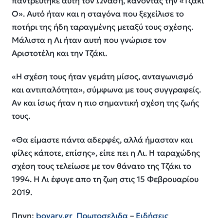
παντρεύτηκε αυτή τον Ωνάση, κάνοντάς την «Τζάκι
Ο». Αυτό ήταν και η σταγόνα που ξεχείλισε το
ποτήρι της ήδη ταραγμένης μεταξύ τους σχέσης.
Μάλιστα η Λι ήταν αυτή που γνώρισε τον
Αριστοτέλη και την Τζάκι.
«Η σχέση τους ήταν γεμάτη μίσος, ανταγωνισμό
και αντιπαλότητα», σύμφωνα με τους συγγραφείς.
Αν και ίσως ήταν η πιο σημαντική σχέση της ζωής
τους.
«Θα είμαστε πάντα αδερφές, αλλά ήμασταν και
φίλες κάποτε, επίσης», είπε πει η Λι. Η ταραχώδης
σχέση τους τελείωσε με τον θάνατο της Τζάκι το
1994. Η Λι έφυγε απο τη ζωη στις
15 Φεβρουαρίου
2019.
Πηγη:
bovary.gr
Πρωτοσελιδα
–
Ειδήσεις