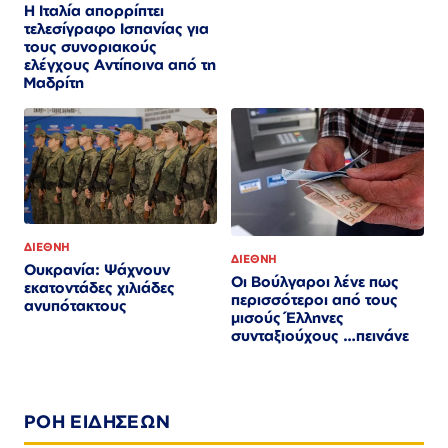
Η Ιταλία απορρίπτει
τελεσίγραφο Ισπανίας για
τους συνοριακούς
ελέγχους Αντίποινα από τη
Μαδρίτη
ΔΙΕΘΝΗ
ΔΙΕΘΝΗ
Ουκρανία: Ψάχνουν
Οι Βούλγαροι λένε πως
εκατοντάδες χιλιάδες
περισσότεροι από τους
ανυπότακτους
μισούς Έλληνες
συνταξιούχους …πεινάνε
ΡΟΗ ΕΙΔΗΣΕΩΝ