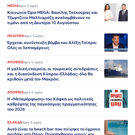
MEDIA
πριν 2 ώρες
Κοινωνία Ώρα MEGA: Βασίλης Τσεκούρας και
Τζωρτζίνα Μαλλιαρόζη αναλαμβάνουν το
τιμόνι από τη Δευτέρα 10 Αυγούστου
ΠΟΛΙΤΙΚΗ
πριν 3 ώρες
Έρχεται συνέντευξη βόμβα του Αλέξη Τσίπρα:
Ολες οι λεπτομέρειες
ΑΠΟΨΕΙΣ
πριν 4 ώρες
Η γαλλική εταιρεία, οι τουρκικές αντιδράσεις
και η διασύνδεση Κύπρου-Ελλάδας: όλα θα
κριθούν μετά τον Μακρόν;
ΑΠΟΨΕΙΣ
πριν 4 ώρες
Η «Μεταμόρφωση» του Κάφκα ως πολιτικός
καθρέφτης της παγκόσμιας πραγματικότητας
του 2026
ΕΛΛΑΔΑ
πριν 5 ώρες
Αυτό είναι το beach bar που πνίγηκε το 4χρονο
παιδάκι στη Πάρο: Προσήχθησαν γονείς και