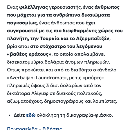
Ενας
φιλέλληνας
γερουσιαστής, ένας
άνθρωπος
που μάχεται για τα ανθρώπινα δικαιώματα
παγκοσμίως
, ένας άνθρωπος που
έχει
συγκρουστεί με τις πιο διεφθαρμένες χώρες του
πλανήτη, την Τουρκία και το Αζερμπαϊτζάν
,
βρίσκεται
στο στόχαστρο του λεγόμενου
«βαθέος κράτους»
, το οποίο απολαμβάνει
δισεκατομμύρια δολάρια άνομων πληρωμών.
Οπως προκύπτει και από το διαβόητο σκάνδαλο
«Azerbaijani Laundromat», με τις «μαύρες»
πληρωμές ύψους 3 δισ. δολαρίων από τον
δικτάτορα Αλίγιεφ σε δυτικούς πολιτικούς,
αξιωματούχους, δημοσιογράφους και λομπίστες.
Δείτε
εδώ
ολόκληρη τη δικογραφία-φιάσκο.
Πρωτοσελιδα
–
Ειδήσεις