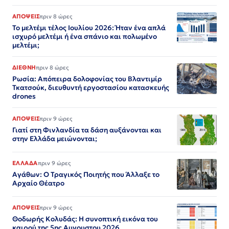
ΑΠΟΨΕΙΣ
πριν 8 ώρες
Το μελτέμι τέλος Ιουλίου 2026: Ήταν ένα απλά
ισχυρό μελτέμι ή ένα σπάνιο και πολωμένο
μελτέμι;
ΔΙΕΘΝΗ
πριν 8 ώρες
Ρωσία: Απόπειρα δολοφονίας του Βλαντιμίρ
Τκατσούκ, διευθυντή εργοστασίου κατασκευής
drones
ΑΠΟΨΕΙΣ
πριν 9 ώρες
Γιατί στη Φινλανδία τα δάση αυξάνονται και
στην Ελλάδα μειώνονται;
ΕΛΛΑΔΑ
πριν 9 ώρες
Αγάθων: Ο Τραγικός Ποιητής που Άλλαξε το
Αρχαίο Θέατρο
ΑΠΟΨΕΙΣ
πριν 9 ώρες
Θοδωρής Κολυδάς: Η συνοπτική εικόνα του
καιρού της 5ης Αυγουστου 2026