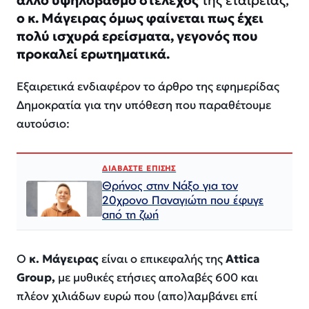
ο κ. Μάγειρας όμως φαίνεται πως έχει
πολύ ισχυρά ερείσματα, γεγονός που
προκαλεί ερωτηματικά.
Εξαιρετικά ενδιαφέρον το άρθρο της εφημερίδας
Δημοκρατία για την υπόθεση που παραθέτουμε
αυτούσιο:
ΔΙΑΒΑΣΤΕ ΕΠΙΣΗΣ
Θρήνος στην Νάξο για τον
20χρονο Παναγιώτη που έφυγε
από τη ζωή
Ο
κ. Μάγειρας
είναι ο επικεφαλής της
Attica
Group,
με μυθικές ετήσιες απολαβές 600 και
πλέον χιλιάδων ευρώ που (απο)λαμβάνει επί