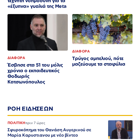
τεχνητή νοημοσύνη για τα
«έξυπνα» γυαλιά της Meta
ΔΙΑΦΟΡΑ
Τρύγος αμπελιού, πότε
ΔΙΑΦΟΡΑ
μαζεύουμε τα σταφύλια
Έσβησε στα 51 του μόλις
χρόνια ο εκπαιδευτικός
Θοδωρής
Κατσωνόπουλος
ΡΟΗ ΕΙΔΗΣΕΩΝ
ΠΟΛΙΤΙΚΗ
πριν 7 ώρες
Σφυροκόπημα του Θανάση Αυγερινού σε
Μαρία Καρυστιανου με νέο βίντεο