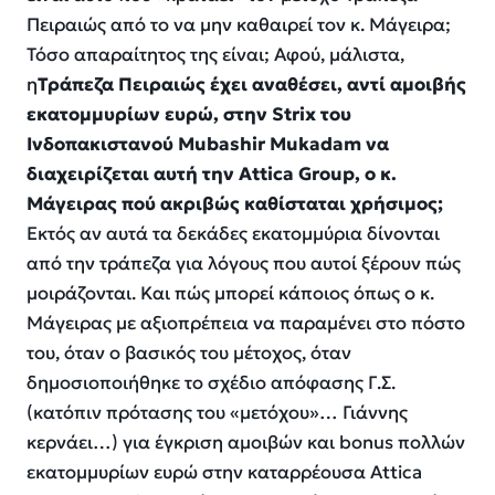
Πειραιώς από το να μην καθαιρεί τον κ. Μάγειρα;
Τόσο απαραίτητος της είναι; Αφού, μάλιστα,
η
Τράπεζα Πειραιώς έχει αναθέσει, αντί αμοιβής
εκατομμυρίων ευρώ, στην Strix του
Ινδοπακιστανού Mubashir
Mukadam να
διαχειρίζεται αυτή την Attica Group, ο κ.
Μάγειρας πού ακριβώς καθίσταται
χρήσιμος;
Εκτός αν αυτά τα δεκάδες εκατομμύρια δίνονται
από την τράπεζα για λόγους που αυτοί ξέρουν πώς
μοιράζονται. Και πώς μπορεί κάποιος όπως ο κ.
Μάγειρας με αξιοπρέπεια να παραμένει στο πόστο
του, όταν ο βασικός του μέτοχος, όταν
δημοσιοποιήθηκε το σχέδιο απόφασης Γ.Σ.
(κατόπιν πρότασης του «μετόχου»… Γιάννης
κερνάει…) για έγκριση αμοιβών και bonus πολλών
εκατομμυρίων ευρώ στην καταρρέουσα Attica