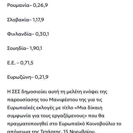
Ρουμανία
– 0,2
6,9
Σλοβακία
– 1,1
7,9
Φινλανδία
– 0,3
0,1
Σουηδία
– 1,9
0,1
Ε.Ε.
– 0,7
1,5
Ευρωζώνη
– 0,2
1,9
Η ΣΕΣ δημοσιεύει αυτή τη μελέτη ενόψει της
παρουσίασης του Μανιφέστου της για τις
Ευρωπαϊκές εκλογές με τίτλο «Μια δίκαιη
συμφωνία για τους εργαζόμενους» που θα
πραγματοποιηθεί στο Ευρωπαϊκό Κοινοβούλιο το
απόγευμα της Τετάρτης, 15 Νοεμβρίου.