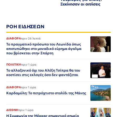
Ξεκίνησαν οι αιτήσεις
ΡΟΗ ΕΙΔΗΣΕΩΝ
ΔΙΑΦΟΡΑ
πριν 26 λεπτά
Το πραγματικό πρόσωπο του Λεωνίδα όπως
αποτυπώθηκε στο μοναδικό εύρημα άγαλμα
που βρίσκεται στην Σπάρτη
ΠΟΛΙΤΙΚΗ
πριν 1 ώρα
Το αλλαζονικό όχι του Αλέξη Τσίπρα θα του
κοστίσει στις εκλογές όσο δεν φαντάζεται
ΔΙΑΦΟΡΑ
πριν 1 ώρα
Καρδαμύλη: Το πετρόχτιστο στολίδι της Μάνης
ΔΙΕΘΝΗ
πριν 1 ώρα
Η Συμφωνία της Μέκκας σημαντικό σημείο