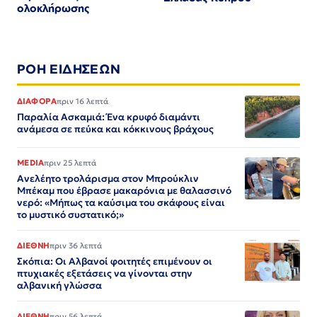
ολοκλήρωσης
ΡΟΗ ΕΙΔΗΣΕΩΝ
ΔΙΑΦΟΡΑ
πριν 16 λεπτά
Παραλία Ασκαμιά: Ένα κρυφό διαμάντι
ανάμεσα σε πεύκα και κόκκινους βράχους
MEDIA
πριν 25 λεπτά
Ανελέητο τρολάρισμα στον Μπρούκλιν
Μπέκαμ που έβρασε μακαρόνια με θαλασσινό
νερό: «Μήπως τα καύσιμα του σκάφους είναι
το μυστικό συστατικό;»
ΔΙΕΘΝΗ
πριν 36 λεπτά
Σκόπια: Οι Αλβανοί φοιτητές επιμένουν οι
πτυχιακές εξετάσεις να γίνονται στην
αλβανική γλώσσα
ΔΙΕΘΝΗ
πριν 56 λεπτά