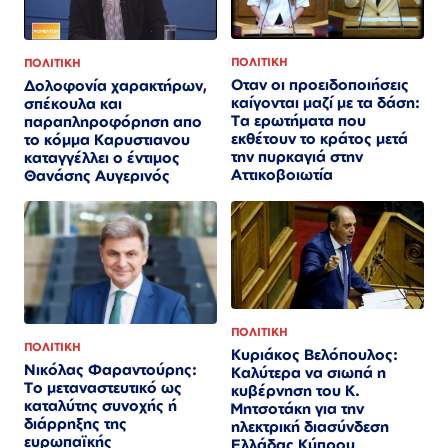
ΠΟΛΙΤΙΚΗ
ΠΟΛΙΤΙΚΗ
Οταν οι προειδοποιήσεις
Δολοφονία χαρακτήρων,
καίγονται μαζί με τα δάση:
σπέκουλα και
Τα ερωτήματα που
παραπληροφόρηση απο
εκθέτουν το κράτος μετά
το κόμμα Καρυστιανου
την πυρκαγιά στην
καταγγέλλει ο έντιμος
Αττικοβοιωτία
Θανάσης Αυγερινός
ΠΟΛΙΤΙΚΗ
ΠΟΛΙΤΙΚΗ
Κυριάκος Βελόπουλος:
Νικόλας Φαραντούρης:
Καλύτερα να σιωπά η
Το μεταναστευτικό ως
κυβέρνηση του Κ.
καταλύτης συνοχής ή
Μητσοτάκη για την
διάρρηξης της
ηλεκτρική διασύνδεση
ευρωπαϊκής
Ελλάδας Κύπρου