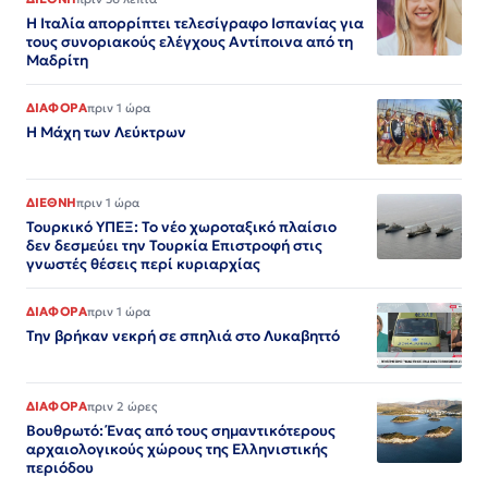
Η Ιταλία απορρίπτει τελεσίγραφο Ισπανίας για
τους συνοριακούς ελέγχους Αντίποινα από τη
Μαδρίτη
ΔΙΑΦΟΡΑ
πριν 1 ώρα
Η Μάχη των Λεύκτρων
ΔΙΕΘΝΗ
πριν 1 ώρα
Τουρκικό ΥΠΕΞ: Το νέο χωροταξικό πλαίσιο
δεν δεσμεύει την Τουρκία Επιστροφή στις
γνωστές θέσεις περί κυριαρχίας
ΔΙΑΦΟΡΑ
πριν 1 ώρα
Την βρήκαν νεκρή σε σπηλιά στο Λυκαβηττό
ΔΙΑΦΟΡΑ
πριν 2 ώρες
Βουθρωτό: Ένας από τους σημαντικότερους
αρχαιολογικούς χώρους της Ελληνιστικής
περιόδου